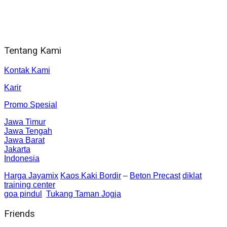
Alamat kantor
Jl. Gorongan 6 199B Condong Catur Kec. Depok, Kabupaten
Sleman, Daerah Istimewa Yogyakarta 55281
Tentang Kami
Kontak Kami
Karir
Promo Spesial
Jawa Timur
Jawa Tengah
Jawa Barat
Jakarta
Indonesia
Harga Jayamix
Kaos Kaki Bordir
–
Beton Precast
diklat
training center
goa pindul
Tukang Taman Jogja
Friends