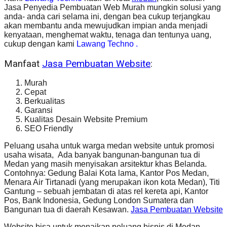
Jasa Penyedia Pembuatan Web Murah mungkin solusi yang
anda- anda cari selama ini, dengan bea cukup terjangkau
akan membantu anda mewujudkan impian anda menjadi
kenyataan, menghemat waktu, tenaga dan tentunya uang,
cukup dengan kami
Lawang Techno .
Manfaat
Jasa Pembuatan Website
:
Murah
Cepat
Berkualitas
Garansi
Kualitas Desain Website Premium
SEO Friendly
Peluang usaha untuk warga medan website untuk promosi
usaha wisata, Ada banyak bangunan-bangunan tua di
Medan yang masih menyisakan arsitektur khas Belanda.
Contohnya: Gedung Balai Kota lama, Kantor Pos Medan,
Menara Air Tirtanadi (yang merupakan ikon kota Medan), Titi
Gantung – sebuah jembatan di atas rel kereta api, Kantor
Pos, Bank Indonesia, Gedung London Sumatera dan
Bangunan tua di daerah Kesawan.
Jasa Pembuatan Website
Website bisa untuk menaikan peluang bisnis di Medan,