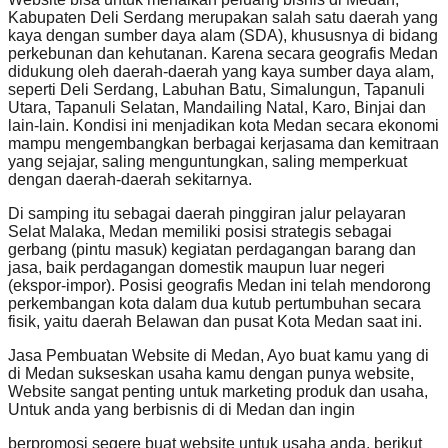
Kabupaten Deli Serdang merupakan salah satu daerah yang
kaya dengan sumber daya alam (SDA), khususnya di bidang
perkebunan dan kehutanan. Karena secara geografis Medan
didukung oleh daerah-daerah yang kaya sumber daya alam,
seperti Deli Serdang, Labuhan Batu, Simalungun, Tapanuli
Utara, Tapanuli Selatan, Mandailing Natal, Karo, Binjai dan
lain-lain. Kondisi ini menjadikan kota Medan secara ekonomi
mampu mengembangkan berbagai kerjasama dan kemitraan
yang sejajar, saling menguntungkan, saling memperkuat
dengan daerah-daerah sekitarnya.
Di samping itu sebagai daerah pinggiran jalur pelayaran
Selat Malaka, Medan memiliki posisi strategis sebagai
gerbang (pintu masuk) kegiatan perdagangan barang dan
jasa, baik perdagangan domestik maupun luar negeri
(ekspor-impor). Posisi geografis Medan ini telah mendorong
perkembangan kota dalam dua kutub pertumbuhan secara
fisik, yaitu daerah Belawan dan pusat Kota Medan saat ini.
Jasa Pembuatan Website di Medan, Ayo buat kamu yang di
di Medan sukseskan usaha kamu dengan punya website,
Website sangat penting untuk marketing produk dan usaha,
Untuk anda yang berbisnis di di Medan dan ingin
berpromosi segere buat website untuk usaha anda. berikut