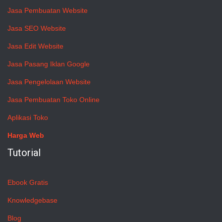
Jasa Pembuatan Website
Jasa SEO Website
Jasa Edit Website
Jasa Pasang Iklan Google
Jasa Pengelolaan Website
Jasa Pembuatan Toko Online
Aplikasi Toko
Harga Web
Tutorial
Ebook Gratis
Knowledgebase
Blog