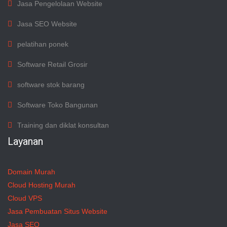
Jasa Pengelolaan Website
Jasa SEO Website
pelatihan ponek
Software Retail Grosir
software stok barang
Software Toko Bangunan
Training dan diklat konsultan
Layanan
Domain Murah
Cloud Hosting Murah
Cloud VPS
Jasa Pembuatan Situs Website
Jasa SEO