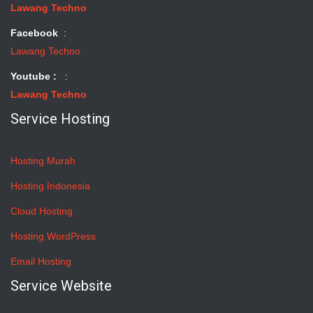
Lawang Techno
Facebook
:
Lawang Techno
Youtube :
:
Lawang Techno
Service Hosting
Hosting Murah
Hosting Indonesia
Cloud Hosting
Hosting WordPress
Email Hosting
Service Website