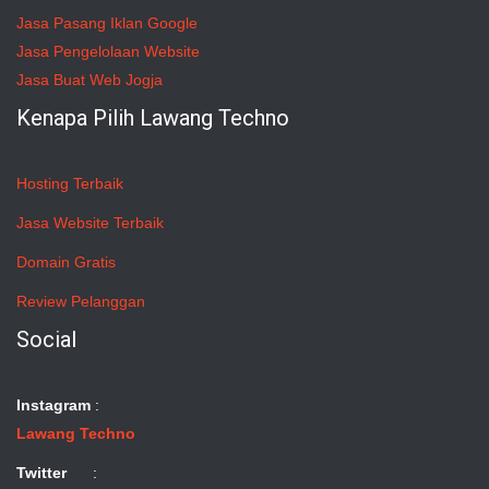
Jasa Pasang Iklan Google
Jasa Pengelolaan Website
Jasa Buat Web Jogja
Kenapa Pilih Lawang Techno
Hosting Terbaik
Jasa Website Terbaik
Domain Gratis
Review Pelanggan
Social
Instagram
:
Lawang Techno
Twitter
: