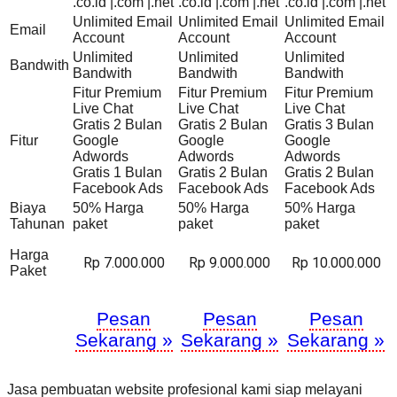
.co.id |.com |.net
.co.id |.com |.net
.co.id |.com |.net
Unlimited Email
Unlimited Email
Unlimited Email
Email
Account
Account
Account
Unlimited
Unlimited
Unlimited
Bandwith
Bandwith
Bandwith
Bandwith
Fitur Premium
Fitur Premium
Fitur Premium
Live Chat
Live Chat
Live Chat
Gratis 2 Bulan
Gratis 2 Bulan
Gratis 3 Bulan
Fitur
Google
Google
Google
Adwords
Adwords
Adwords
Gratis 1 Bulan
Gratis 2 Bulan
Gratis 2 Bulan
Facebook Ads
Facebook Ads
Facebook Ads
Biaya
50% Harga
50% Harga
50% Harga
Tahunan
paket
paket
paket
Harga
Rp 7.000.000
Rp 9.000.000
Rp 10.000.000
Paket
Pesan
Pesan
Pesan
Sekarang »
Sekarang »
Sekarang »
Jasa pembuatan website profesional kami siap melayani