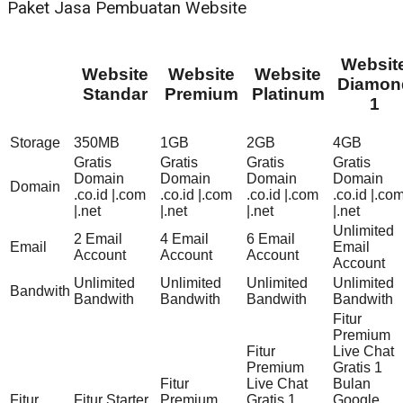
Paket Jasa Pembuatan Website
Websit
Website
Website
Website
Diamon
Standar
Premium
Platinum
1
Storage
350MB
1GB
2GB
4GB
Gratis
Gratis
Gratis
Gratis
Domain
Domain
Domain
Domain
Domain
.co.id |.com
.co.id |.com
.co.id |.com
.co.id |.co
|.net
|.net
|.net
|.net
Unlimited
2 Email
4 Email
6 Email
Email
Email
Account
Account
Account
Account
Unlimited
Unlimited
Unlimited
Unlimited
Bandwith
Bandwith
Bandwith
Bandwith
Bandwith
Fitur
Premium
Fitur
Live Chat
Premium
Gratis 1
Fitur
Live Chat
Bulan
Fitur
Fitur Starter
Premium
Gratis 1
Google