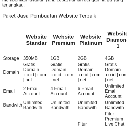
terjangkau.
Paket Jasa Pembuatan Website Terbaik
Websit
Website
Website
Website
Diamon
Standar
Premium
Platinum
1
Storage
350MB
1GB
2GB
4GB
Gratis
Gratis
Gratis
Gratis
Domain
Domain
Domain
Domain
Domain
.co.id |.com
.co.id |.com
.co.id |.com
.co.id |.co
|.net
|.net
|.net
|.net
Unlimited
2 Email
4 Email
6 Email
Email
Email
Account
Account
Account
Account
Unlimited
Unlimited
Unlimited
Unlimited
Bandwith
Bandwith
Bandwith
Bandwith
Bandwith
Fitur
Premium
Fitur
Live Chat