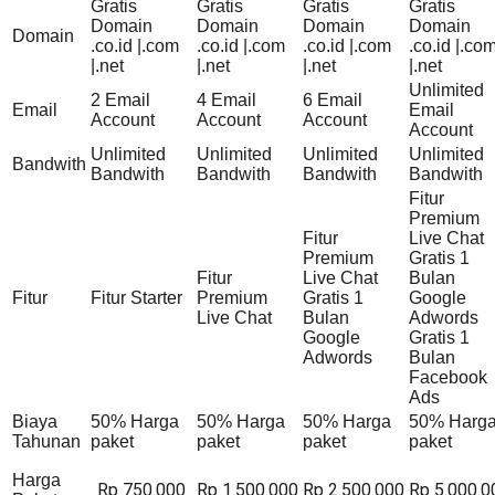
Gratis
Gratis
Gratis
Gratis
Domain
Domain
Domain
Domain
Domain
.co.id |.com
.co.id |.com
.co.id |.com
.co.id |.co
|.net
|.net
|.net
|.net
Unlimited
2 Email
4 Email
6 Email
Email
Email
Account
Account
Account
Account
Unlimited
Unlimited
Unlimited
Unlimited
Bandwith
Bandwith
Bandwith
Bandwith
Bandwith
Fitur
Premium
Fitur
Live Chat
Premium
Gratis 1
Fitur
Live Chat
Bulan
Fitur
Fitur Starter
Premium
Gratis 1
Google
Live Chat
Bulan
Adwords
Google
Gratis 1
Adwords
Bulan
Facebook
Ads
Biaya
50% Harga
50% Harga
50% Harga
50% Harg
Tahunan
paket
paket
paket
paket
Harga
Rp 750.000
Rp 1.500.000
Rp 2.500.000
Rp 5.000.0