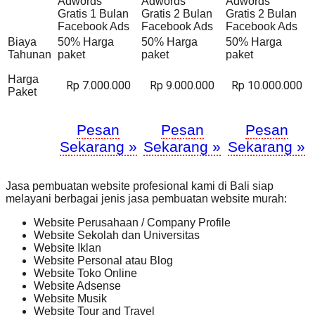
Adwords
Adwords
Adwords
Gratis 1 Bulan
Gratis 2 Bulan
Gratis 2 Bulan
Facebook Ads
Facebook Ads
Facebook Ads
Biaya
50% Harga
50% Harga
50% Harga
Tahunan
paket
paket
paket
Harga
Rp 7.000.000
Rp 9.000.000
Rp 10.000.000
Paket
Pesan
Pesan
Pesan
Sekarang »
Sekarang »
Sekarang »
Jasa pembuatan website profesional kami di Bali siap
melayani berbagai jenis jasa pembuatan website murah:
Website Perusahaan / Company Profile
Website Sekolah dan Universitas
Website Iklan
Website Personal atau Blog
Website Toko Online
Website Adsense
Website Musik
Website Tour and Travel