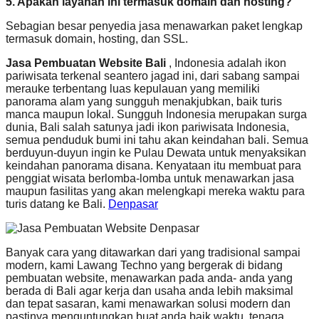
5. Apakah layanan ini termasuk domain dan hosting?
Sebagian besar penyedia jasa menawarkan paket lengkap
termasuk domain, hosting, dan SSL.
Jasa Pembuatan Website Bali
, Indonesia adalah ikon
pariwisata terkenal seantero jagad ini, dari sabang sampai
merauke terbentang luas kepulauan yang memiliki
panorama alam yang sungguh menakjubkan, baik turis
manca maupun lokal. Sungguh Indonesia merupakan surga
dunia, Bali salah satunya jadi ikon pariwisata Indonesia,
semua penduduk bumi ini tahu akan keindahan bali. Semua
berduyun-duyun ingin ke Pulau Dewata untuk menyaksikan
keindahan panorama disana. Kenyataan itu membuat para
penggiat wisata berlomba-lomba untuk menawarkan jasa
maupun fasilitas yang akan melengkapi mereka waktu para
turis datang ke Bali.
Denpasar
Banyak cara yang ditawarkan dari yang tradisional sampai
modern, kami Lawang Techno yang bergerak di bidang
pembuatan website, menawarkan pada anda- anda yang
berada di Bali agar kerja dan usaha anda lebih maksimal
dan tepat sasaran, kami menawarkan solusi modern dan
pastinya menguntungkan buat anda baik waktu, tenaga