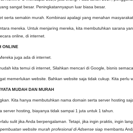
 yang sangat besar. Peningkatannyapun luar biasa besar.
t serta semakin murah. Kombinasi apalagi yang menahan masyarakat
diantara mereka. Untuk menjaring mereka, kita membutuhkan sarana 
ara online, di internet.
H ONLINE
Mereka juga ada di internet.
dah kita temui di internet, Silahkan mencari di Google, bisnis semaca
gat memerlukan website. Bahkan website saja tidak cukup. Kita perlu w
NYATA MUDAH DAN MURAH
ngkan. Kita hanya membutuhkan nama domain serta server hosting saj
erver hosting, biayanya tidak sampai 1 juta untuk 1 tahun.
rlalu sulit jika Anda berpengalaman. Tetapi, jika ingin praktis, ingin l
 pembuatan website murah profesional di Adsense
siap membantu Anda