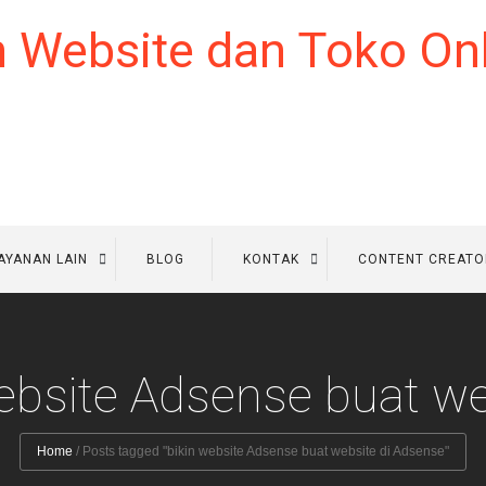
AYANAN LAIN
BLOG
KONTAK
CONTENT CREATO
website Adsense buat w
Home
/
Posts tagged "bikin website Adsense buat website di Adsense"