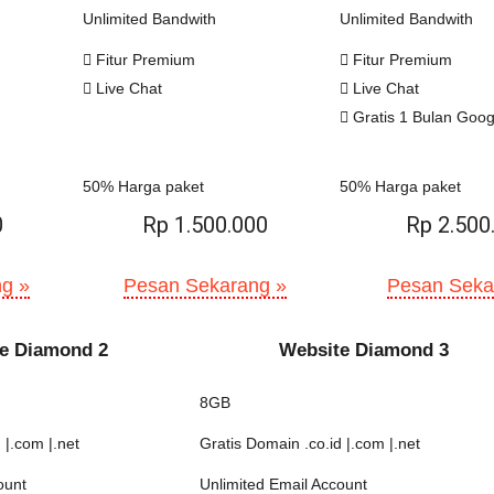
Unlimited Bandwith
Unlimited Bandwith
Fitur Premium
Fitur Premium
Live Chat
Live Chat
Gratis 1 Bulan Goo
50% Harga paket
50% Harga paket
0
Rp 1.500.000
Rp 2.500
g »
Pesan Sekarang »
Pesan Seka
e Diamond 2
Website Diamond 3
8GB
 |.com |.net
Gratis Domain .co.id |.com |.net
ount
Unlimited Email Account