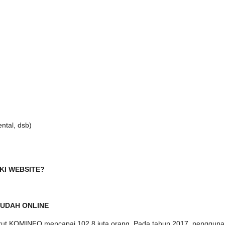
ntal, dsb)
KI WEBSITE?
SUDAH ONLINE
ut KOMINFO mencapai 102,8 juta orang. Pada tahun 2017, pengguna i