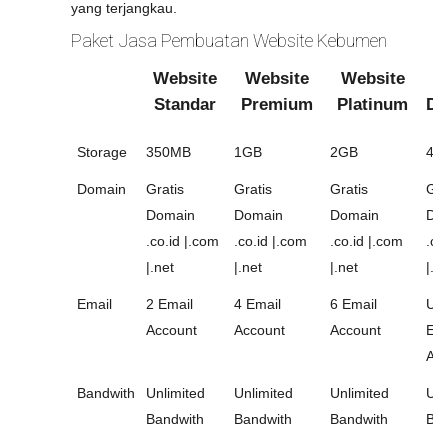
yang terjangkau.
Paket Jasa Pembuatan Website Kebumen
Website
Website
Website
W
Standar
Premium
Platinum
Di
Storage
350MB
1GB
2GB
4G
Domain
Gratis
Gratis
Gratis
Gra
Domain
Domain
Domain
Do
.co.id |.com
.co.id |.com
.co.id |.com
.co
|.net
|.net
|.net
|.n
Email
2 Email
4 Email
6 Email
Unl
Account
Account
Account
Ema
Acc
Bandwith
Unlimited
Unlimited
Unlimited
Unl
Bandwith
Bandwith
Bandwith
Ban