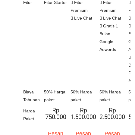
Fitur
Fitur Starter
Fitur
Fitur
Fi
Premium
Premium
Pr
Live Chat
Live Chat
L
Gratis 1
Gr
Bulan
Bul
Google
Go
Adwords
Ad
Gr
Bul
Fa
Ad
Biaya
50% Harga
50% Harga
50% Harga
50
Tahunan
paket
paket
paket
pak
Rp
Rp
Rp
Harga
750.000
1.500.000
2.500.000
5.
Paket
Pesan
Pesan
Pesan