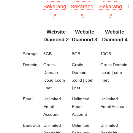
Sekarang
Sekarang
Sekarang
S
»
»
»
Website
Website
Website
Diamond 2
Diamond 3
Diamond 4
Storage
6GB
8GB
10GB
Domain
Gratis
Gratis
Gratis Domain
Domain
Domain
.co.id |.com
.co.id |.com
.co.id |.com
|.net
|.net
|.net
Email
Unlimited
Unlimited
Unlimited
Email
Email
Email Account
Account
Account
Bandwith
Unlimited
Unlimited
Unlimited