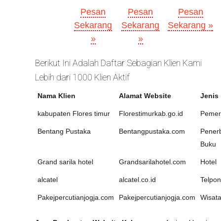
Pesan
Pesan
Pesan
Sekarang
Sekarang
Sekarang »
»
»
Berikut Ini Adalah Daftar Sebagian Klien Kami
Lebih dari 1000 Klien Aktif
Nama Klien
Alamat Website
Jenis
kabupaten Flores timur
Florestimurkab.go.id
Pemer
Bentang Pustaka
Bentangpustaka.com
Penerb
Buku
Grand sarila hotel
Grandsarilahotel.com
Hotel
alcatel
alcatel.co.id
Telpon
Pakejpercutianjogja.com
Pakejpercutianjogja.com
Wisat