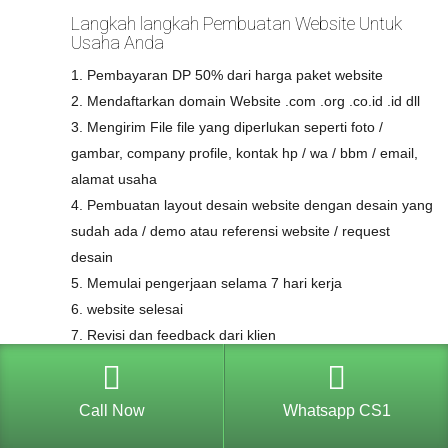
Langkah langkah Pembuatan Website Untuk
Usaha Anda
1. Pembayaran DP 50% dari harga paket website
2. Mendaftarkan domain Website .com .org .co.id .id dll
3. Mengirim File file yang diperlukan seperti foto /
gambar, company profile, kontak hp / wa / bbm / email,
alamat usaha
4. Pembuatan layout desain website dengan desain yang
sudah ada / demo atau referensi website / request
desain
5. Memulai pengerjaan selama 7 hari kerja
6. website selesai
7. Revisi dan feedback dari klien
8. Memulai Pengerjaan revisi
9. Website Sudah Jadi
Call Now
Whatsapp CS1
Pelunasan biaya pembuatan web 50%
Garansi Website