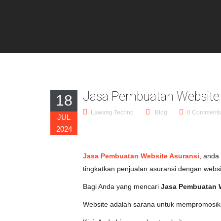
Jasa Pembuatan Website 
18
Lawang Techno
Blog
0 Comments
JUL
2024
Jasa Pembuatan Website Asuransi
, anda
tingkatkan penjualan asuransi dengan websi
Bagi Anda yang mencari
Jasa Pembuatan W
Website adalah sarana untuk mempromosik