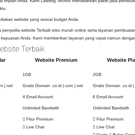
uai impian Anda. Kami Lawang Techno menawarkan paket jasa pembuata
ktu .
diakan website yang sesuai budget Anda.
penyedia website Terbaik toko murah online serta layanan pembuatan
kepuasan Anda. Kami memberikan layanan yang cepat namun dengan 
bsite Terbaik
dar
Website Premium
Website Pl
1GB
2GB
m |.net
Gratis Domain .co.id |.com |.net
Gratis Domain .co.id |
4 Email Account
6 Email Account
Unlimited Bandwith
Unlimited Bandwith
Fitur Premium
Fitur Premium
Live Chat
Live Chat
Gratis 1 Bulan Goo