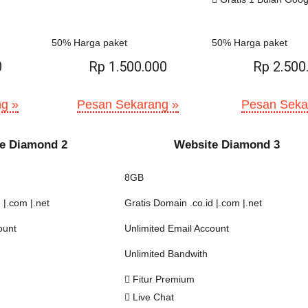
50% Harga paket
50% Harga paket
0
Rp 1.500.000
Rp 2.500
g »
Pesan Sekarang »
Pesan Seka
e Diamond 2
Website Diamond 3
8GB
 |.com |.net
Gratis Domain .co.id |.com |.net
ount
Unlimited Email Account
Unlimited Bandwith
Fitur Premium
Live Chat