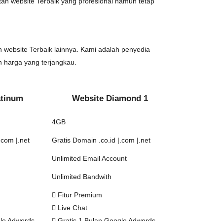
n website Terbaik yang profesional namun tetap
 website Terbaik lainnya. Kami adalah penyedia
harga yang terjangkau.
atinum
Website Diamond 1
4GB
.com |.net
Gratis Domain .co.id |.com |.net
Unlimited Email Account
Unlimited Bandwith
Fitur Premium
Live Chat
gle Adwords
Gratis 1 Bulan Google Adwords