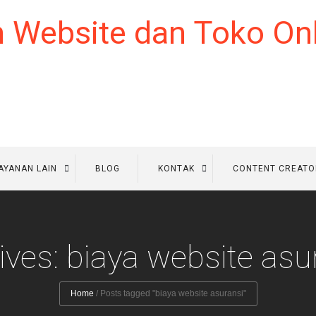
AYANAN LAIN
BLOG
KONTAK
CONTENT CREATO
ives: biaya website asu
Home
/
Posts tagged "biaya website asuransi"