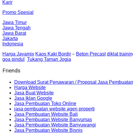
Karir
Promo Spesial
Jawa Timur
Jawa Tengah
Jawa Barat
Jakarta
Indonesia
Harga Jayamix
Kaos Kaki Bordir
–
Beton Precast
diklat traini
goa pindul
Tukang Taman Jogja
Friends
Download Surat Penawaran / Proposal Jasa Pembuatan
Harga Website
Jasa Buat Website
Jasa Iklan Google
Jasa Pembuatan Toko Online
jasa pembuatan website agen properti
Jasa Pembuatan Website Bali
Jasa Pembuatan Website Banyumas
Jasa Pembuatan Website Banyuwangi
Jasa Pembuatan Website Bisnis