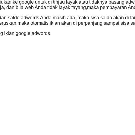
jukan ke google untuk di tinjau layak atau tidaknya pasang ad
erja, dan bila web Anda tidak layak tayang,maka pembayaran 
an saldo adwords Anda masih ada, maka sisa saldo akan di tam
eruskan,maka otomatis iklan akan di perpanjang sampai sisa s
g iklan google adwords
Sleman, Daerah Istimewa Yogyakarta 55281