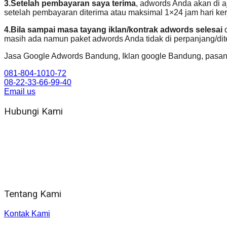
3.Setelah pembayaran saya terima
, adwords Anda akan di a
setelah pembayaran diterima atau maksimal 1×24 jam hari k
4.Bila sampai masa tayang iklan/kontrak adwords selesai
d
masih ada namun paket adwords Anda tidak di perpanjang/dit
Jasa Google Adwords Bandung, Iklan google Bandung, pasan
081-804-1010-72
08-22-33-66-99-40
Email us
Hubungi Kami
WA 081 804 1010 72 (24 Jam)
Jam Kerja Kantor : 08.00–17.00 WIB
Alamat kantor
Jl. Gorongan 6 199B Condong Catur Kec. Depok, Kabupaten 
Tentang Kami
Kontak Kami