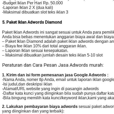
-Budget Iklan Per Hari Rp. 50.000
-Laporan Iklan 2 X (dua kali)
-Maksimal dibuatkan slot teks iklan 3
5. Paket Iklan Adwords Diamond
Paket Iklan Adwords ini sangat sesuai untuk Anda para pemil
Anda bisa bebas menentukan anggaran biaya awal dan biaya 
– Paket Iklan Diamond adalah paket iklan adwords dengan an
– Biaya fee iklan 10% dari total anggaran iklan.
– Laporan Iklan sesuai kesepakatan.
– Maksimal dibuatkan jumlah desain teks iklan 5-10 slot
Peraturan dan Cara Pesan Jasa Adwords murah:
1. Kirim dan isi form pemesanan jasa Google Adwords :
-Nama Anda, nomer tlp Anda, email untuk laporan iklan goog
-Isi judul,dan deskripsi iklan
-Alamat/URL website yang ingin di pasangin adwords
-Daftar kata kunci yang diinginkan bila sudah punya daftar ka
-Bila bingung memilih kata kunci/keyword iklan,kami yang aka
2. Lakukan pembayaran biaya adwords
sesuai paket adword
yang diinginkan dan yang terbaik):