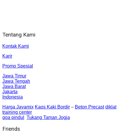
Alamat kantor
Jl. Gorongan 6 199B Condong Catur Kec. Depok, Kabupaten
Sleman, Daerah Istimewa Yogyakarta 55281
Tentang Kami
Kontak Kami
Karir
Promo Spesial
Jawa Timur
Jawa Tengah
Jawa Barat
Jakarta
Indonesia
Harga Jayamix
Kaos Kaki Bordir
–
Beton Precast
diklat
training center
goa pindul
Tukang Taman Jogja
Friends