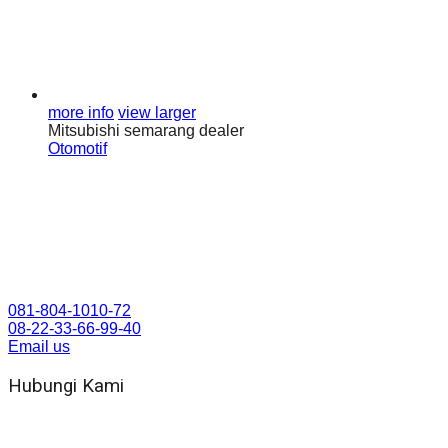
more info
view larger
Mitsubishi semarang dealer
Otomotif
081-804-1010-72
08-22-33-66-99-40
Email us
Hubungi Kami
WA 081 804 1010 72 (24 Jam)
Jam Kerja Kantor : 08.00–17.00 WIB