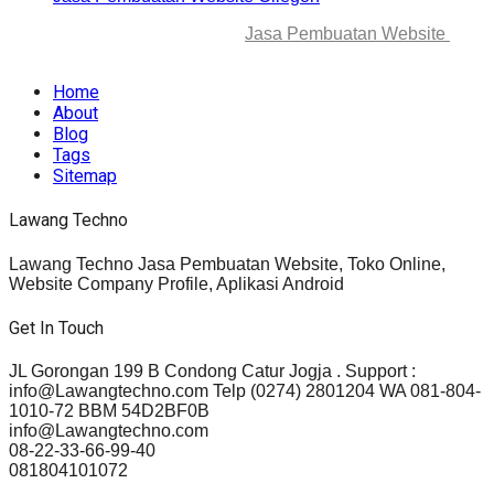
© 2025-2045 Lawang Techno
Jasa Pembuatan Website
. All
rights reserved.
Home
About
Blog
Tags
Sitemap
Lawang Techno
Lawang Techno Jasa Pembuatan Website, Toko Online,
Website Company Profile, Aplikasi Android
Get In Touch
JL Gorongan 199 B Condong Catur Jogja . Support :
info@Lawangtechno.com Telp (0274) 2801204 WA 081-804-
1010-72 BBM 54D2BF0B
info@Lawangtechno.com
08-22-33-66-99-40
081804101072