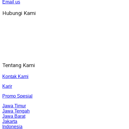
Email us
Hubungi Kami
WA 081 804 1010 72 (24 Jam)
Jam Kerja Kantor : 08.00–17.00 WIB
Alamat kantor
Jl. Gorongan 6 199B Condong Catur Kec. Depok, Kabupaten
Sleman, Daerah Istimewa Yogyakarta 55281
Tentang Kami
Kontak Kami
Karir
Promo Spesial
Jawa Timur
Jawa Tengah
Jawa Barat
Jakarta
Indonesia