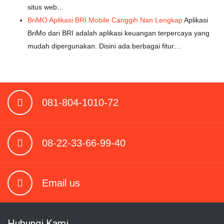
situs web…
BriMO Aplikasi BRI Mobile Canggih Nan Lengkap
Aplikasi
BriMo dari BRI adalah aplikasi keuangan terpercaya yang
mudah dipergunakan. Disini ada berbagai fitur…
081-804-1010-72
08-22-33-66-99-40
Email us
Hubungi Kami