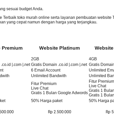
ang sesuai budget Anda.
Terbaik toko murah online serta layanan pembuatan website T
n yang cepat namun dengan harga yang terjangkau.
e Premium
Website Platinum
Website
2GB
4GB
.co.id |.com |.net
Gratis Domain .co.id |.com |.net
Gratis Domain 
nt
6 Email Account
Unlimited Ema
dwith
Unlimited Bandwith
Unlimited Ba
Fitur Premiu
Fitur Premium
Live Chat
Live Chat
Gratis 1 Bul
Gratis 1 Bulan Google Adwords
Gratis 1 Bul
ket
50% Harga paket
50% Harga pa
.500.000
Rp 2.500.000
Rp 5