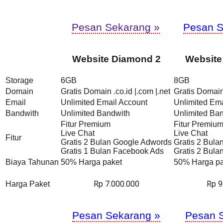
Pesan Sekarang »
Pesan S
Website Diamond 2
Website
Storage
6GB
8GB
Domain
Gratis Domain .co.id |.com |.net
Gratis Domain 
Email
Unlimited Email Account
Unlimited Ema
Bandwith
Unlimited Bandwith
Unlimited Ba
Fitur Premium
Fitur Premiu
Live Chat
Live Chat
Fitur
Gratis 2 Bulan Google Adwords
Gratis 2 Bul
Gratis 1 Bulan Facebook Ads
Gratis 2 Bul
Biaya Tahunan
50% Harga paket
50% Harga pa
Rp 7.000.000
Rp 9
Harga Paket
Pesan Sekarang »
Pesan 