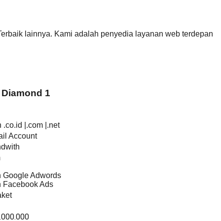
erbaik lainnya. Kami adalah penyedia layanan web terdepan
 Diamond 1
.co.id |.com |.net
il Account
ndwith
m
an Google Adwords
an Facebook Ads
ket
.000.000