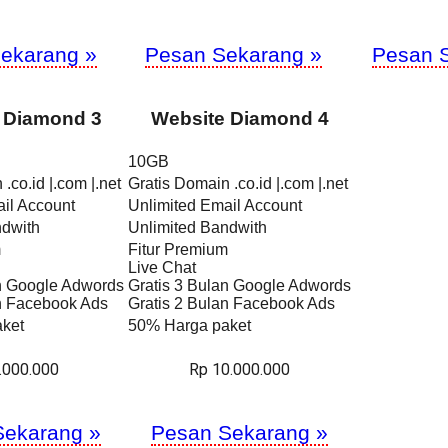
ekarang »
Pesan Sekarang »
Pesan 
 Diamond 3
Website Diamond 4
10GB
.co.id |.com |.net
Gratis Domain .co.id |.com |.net
il Account
Unlimited Email Account
ndwith
Unlimited Bandwith
m
Fitur Premium
Live Chat
an Google Adwords
Gratis 3 Bulan Google Adwords
an Facebook Ads
Gratis 2 Bulan Facebook Ads
ket
50% Harga paket
.000.000
Rp 10.000.000
Sekarang »
Pesan Sekarang »