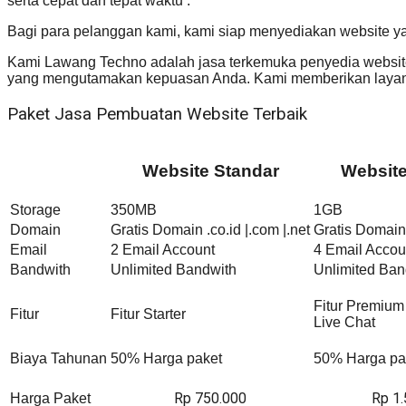
serta cepat dan tepat waktu .
Bagi para pelanggan kami, kami siap menyediakan website y
Kami Lawang Techno adalah jasa terkemuka penyedia website 
yang mengutamakan kepuasan Anda. Kami memberikan layana
Paket Jasa Pembuatan Website Terbaik
Website Standar
Websit
Storage
350MB
1GB
Domain
Gratis Domain .co.id |.com |.net
Gratis Domain 
Email
2 Email Account
4 Email Accou
Bandwith
Unlimited Bandwith
Unlimited Ban
Fitur Premium
Fitur
Fitur Starter
Live Chat
Biaya Tahunan
50% Harga paket
50% Harga pa
Rp 750.000
Rp 1
Harga Paket