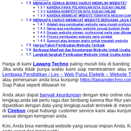
MENGAPA SEMUA BISNIS HARUS MEMILIKI WEBSITE?
KARENA PARA PELANGGAN KITA SUDAH ONLINE
KARENA KOMPETITOR KITA SUDAH ONLINE
KARENA MEMBUAT WEBSITE TERNYATA MUDAH DA
MENGAPA HARUS MEMBUAT WEBSITE BERSAMA JASA 
Adalah jasa pembuatan website yang murah profesio
Harga jasa pembuatan website sesuai budget Anda
Desain website elegan, profesional serta siap dibu
Proses pembuatan website yang singkat
Support atau layanan gratis untuk masalah website
Harga Paket Pembuatan Website Terbaik
Berbagai Manfaat dan Keuntungan Website Untuk Usaha 
Langkah langkah Pembuatan Website Untuk Usaha Anda
Harga di kami
Lawang Techno
paling murah bila di banding
Jika anda tidak punya waktu kami siap mentreatmen atau 
Lembaga Pendidikan / Les – Web Pulsa Elektrik – Website T
atau pemesanan anda bisa kunjungi
https://lawangtechno.c
Siap Pakai seperti dibawah ini
Anda akan dapat
banyak keuntungan
dengan toko online ol
lengkap,anda tak perlu ragu dan bimbang karena fitur-fitur 
dipastikan dengan data yang lengkap,sudah terindek di mes
di
Cirebon
cepat hubungi customer service kami atau kunjun
sesuai dengan keinginan anda.
Kini, Anda bisa membuat website yang sesuai impian Anda. 