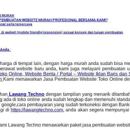
N MURAH
PEMBUATAN WEBSITE MURAH PROFESIONAL BERSAMA KAMI?
nal serta terpercaya
ka di gadget (mobile friendly/responsive) sesuai konsep dan tujuan pembuatan
Anda :
 harga di tempat lain, dengan harga murah anda sudah bisa me
merawat website baru anda, kami juga melayani pembuatan 
oko Online, Website Berita / Portal – Website Iklan Baris d
om
Kami menawarkan Jasa Pembuatan Website Toko Online den
ahan
Lawang Techno
dengan tampilan yang menarik ditambah
yang ada di toko online anda sudah lengkap dan memenuhi stan
in google,cara pembayaran yang sudah terkoneksi dengan Bank-
gi di
https://lawangtechno.com
, anda akan segera mempunyai 
Kami Lawang Techno menawarkan paket jasa pembuatan website 