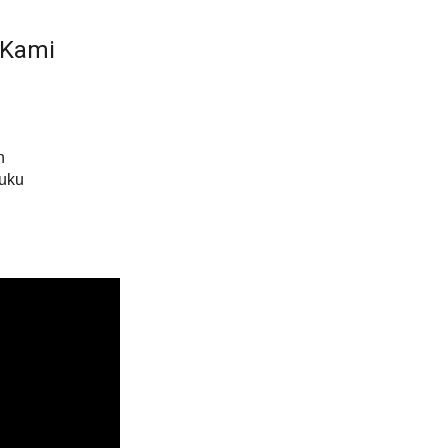
 Kami
h
Buku