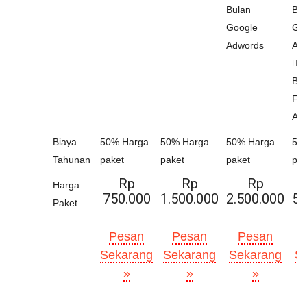
Bulan
Bul
Google
Go
Adwords
Ad
Gr
Bul
Fa
Ad
Biaya
50% Harga
50% Harga
50% Harga
50
Tahunan
paket
paket
paket
pak
Rp
Rp
Rp
Harga
750.000
1.500.000
2.500.000
5.
Paket
Pesan
Pesan
Pesan
Sekarang
Sekarang
Sekarang
S
»
»
»