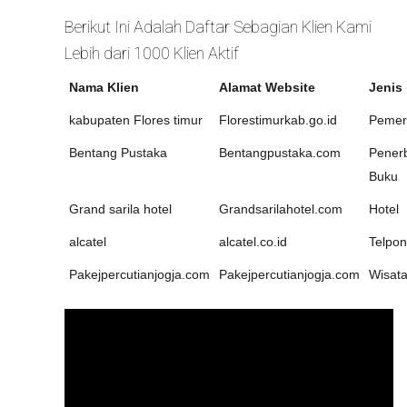
Berikut Ini Adalah Daftar Sebagian Klien Kami
Lebih dari 1000 Klien Aktif
Nama Klien
Alamat Website
Jenis
kabupaten Flores timur
Florestimurkab.go.id
Pemer
Bentang Pustaka
Bentangpustaka.com
Penerb
Buku
Grand sarila hotel
Grandsarilahotel.com
Hotel
alcatel
alcatel.co.id
Telpon
Pakejpercutianjogja.com
Pakejpercutianjogja.com
Wisat