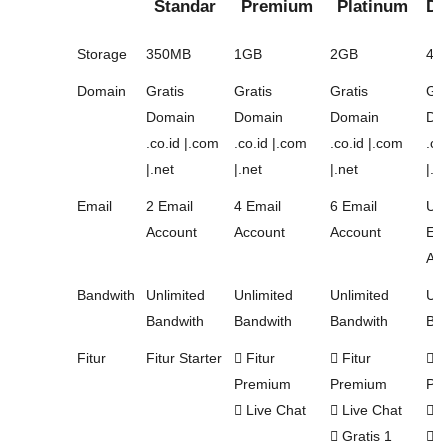
Standar
Premium
Platinum
Di
Storage
350MB
1GB
2GB
4G
Domain
Gratis
Gratis
Gratis
Gra
Domain
Domain
Domain
Do
.co.id |.com
.co.id |.com
.co.id |.com
.co
|.net
|.net
|.net
|.n
Email
2 Email
4 Email
6 Email
Unl
Account
Account
Account
Ema
Acc
Bandwith
Unlimited
Unlimited
Unlimited
Unl
Bandwith
Bandwith
Bandwith
Ban
Fitur
Fitur Starter
Fitur
Fitur
Fi
Premium
Premium
Pr
Live Chat
Live Chat
L
Gratis 1
Gr