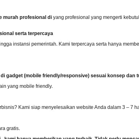
e murah profesional di
yang profesional yang mengerti kebut
ional serta terpercaya
ingga instansi pemerintah. Kami terpercaya serta hanya member
a di gadget (mobile friendly/responsive) sesuai konsep dan
n yang mobile friendly.
snis? Kami siap menyelesaikan website Anda dalam 3 – 7 har
a gratis.
, kami hanya memberikan yang terbaik. Tidak perlu mencari