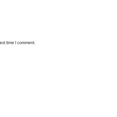
ext time I comment.
Sleman, Daerah Istimewa Yogyakarta 55281