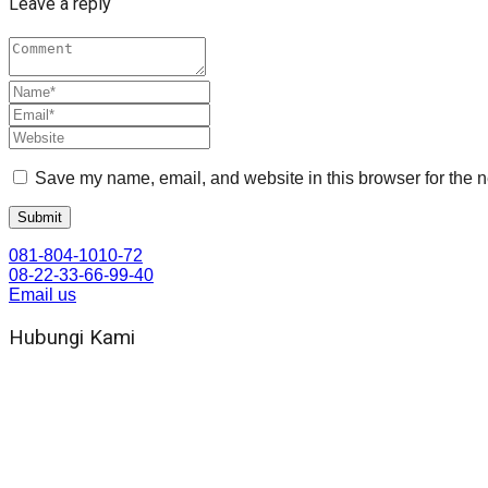
Leave a reply
Save my name, email, and website in this browser for the n
081-804-1010-72
08-22-33-66-99-40
Email us
Hubungi Kami
WA 081 804 1010 72 (24 Jam)
Jam Kerja Kantor : 08.00–17.00 WIB
Alamat kantor
Jl. Gorongan 6 199B Condong Catur Kec. Depok, Kabupaten 