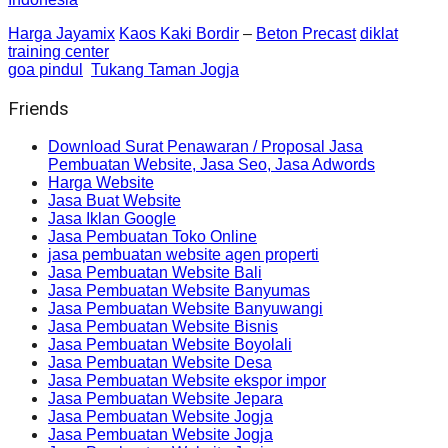
Harga Jayamix
Kaos Kaki Bordir
–
Beton Precast
diklat
training center
goa pindul
Tukang Taman Jogja
Friends
Download Surat Penawaran / Proposal Jasa
Pembuatan Website, Jasa Seo, Jasa Adwords
Harga Website
Jasa Buat Website
Jasa Iklan Google
Jasa Pembuatan Toko Online
jasa pembuatan website agen properti
Jasa Pembuatan Website Bali
Jasa Pembuatan Website Banyumas
Jasa Pembuatan Website Banyuwangi
Jasa Pembuatan Website Bisnis
Jasa Pembuatan Website Boyolali
Jasa Pembuatan Website Desa
Jasa Pembuatan Website ekspor impor
Jasa Pembuatan Website Jepara
Jasa Pembuatan Website Jogja
Jasa Pembuatan Website Jogja