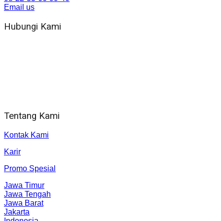
Email us
Hubungi Kami
WA 081 804 1010 72 (24 Jam)
Jam Kerja Kantor : 08.00–17.00 WIB
Alamat kantor
Jl. Gorongan 6 199B Condong Catur Kec. Depok, Kabupaten
Sleman, Daerah Istimewa Yogyakarta 55281
Tentang Kami
Kontak Kami
Karir
Promo Spesial
Jawa Timur
Jawa Tengah
Jawa Barat
Jakarta
Indonesia