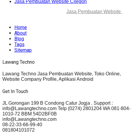
Jasa Pembuatan Website Cilegon
© 2025-2045 Lawang Techno
Jasa Pembuatan Website
. All
rights reserved.
Home
About
Blog
Tags
Sitemap
Lawang Techno
Lawang Techno Jasa Pembuatan Website, Toko Online,
Website Company Profile, Aplikasi Android
Get In Touch
JL Gorongan 199 B Condong Catur Jogja . Support :
info@Lawangtechno.com Telp (0274) 2801204 WA 081-804-
1010-72 BBM 54D2BF0B
info@Lawangtechno.com
08-22-33-66-99-40
081804101072