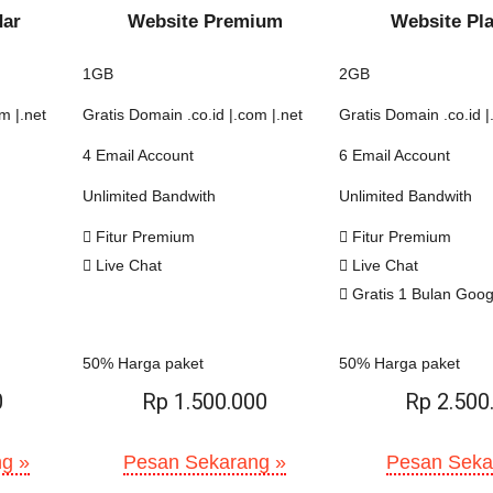
dar
Website Premium
Website Pl
1GB
2GB
m |.net
Gratis Domain .co.id |.com |.net
Gratis Domain .co.id |
4 Email Account
6 Email Account
Unlimited Bandwith
Unlimited Bandwith
Fitur Premium
Fitur Premium
Live Chat
Live Chat
Gratis 1 Bulan Goo
50% Harga paket
50% Harga paket
0
Rp 1.500.000
Rp 2.500
g »
Pesan Sekarang »
Pesan Seka