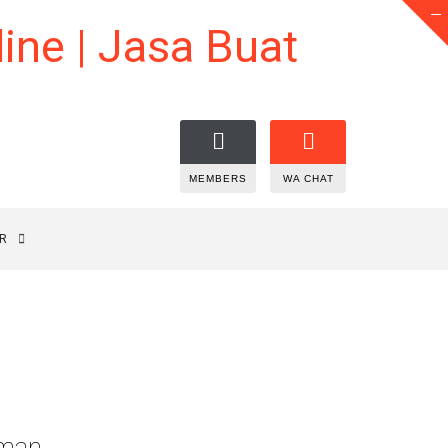
MEMBERS
WA CHAT
R
eman