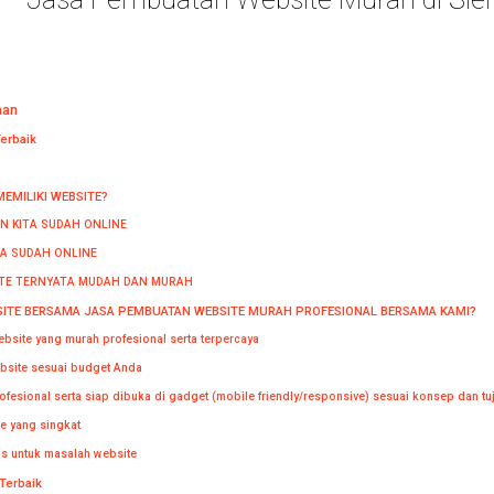
man
erbaik
EMILIKI WEBSITE?
N KITA SUDAH ONLINE
TA SUDAH ONLINE
TE TERNYATA MUDAH DAN MURAH
TE BERSAMA JASA PEMBUATAN WEBSITE MURAH PROFESIONAL BERSAMA KAMI?
bsite yang murah profesional serta terpercaya
bsite sesuai budget Anda
ofesional serta siap dibuka di gadget (mobile friendly/responsive) sesuai konsep dan t
e yang singkat
is untuk masalah website
Terbaik