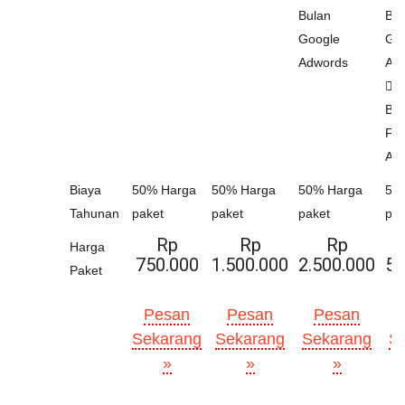
Bulan
Bul
Google
Go
Adwords
Ad
Gr
Bul
Fa
Ad
Biaya
50% Harga
50% Harga
50% Harga
50
Tahunan
paket
paket
paket
pak
Rp
Rp
Rp
Harga
750.000
1.500.000
2.500.000
5.
Paket
Pesan
Pesan
Pesan
Sekarang
Sekarang
Sekarang
S
»
»
»