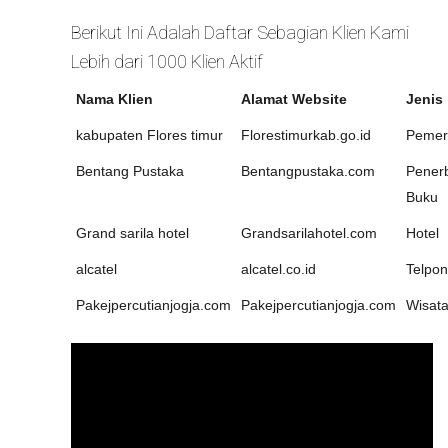
Berikut Ini Adalah Daftar Sebagian Klien Kami
Lebih dari 1000 Klien Aktif
Nama Klien
Alamat Website
Jenis
kabupaten Flores timur
Florestimurkab.go.id
Pemer
Bentang Pustaka
Bentangpustaka.com
Penerb
Buku
Grand sarila hotel
Grandsarilahotel.com
Hotel
alcatel
alcatel.co.id
Telpon
Pakejpercutianjogja.com
Pakejpercutianjogja.com
Wisat