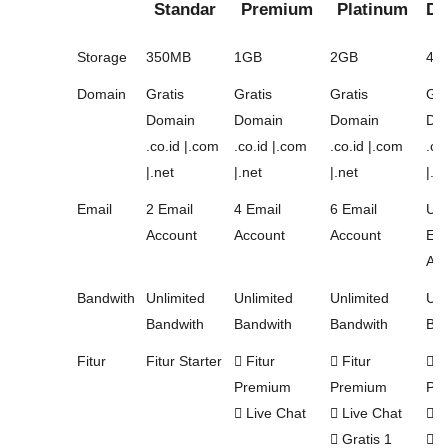
Standar
Premium
Platinum
Di
Storage
350MB
1GB
2GB
4G
Domain
Gratis
Gratis
Gratis
Gra
Domain
Domain
Domain
Do
.co.id |.com
.co.id |.com
.co.id |.com
.co
|.net
|.net
|.net
|.n
Email
2 Email
4 Email
6 Email
Unl
Account
Account
Account
Ema
Acc
Bandwith
Unlimited
Unlimited
Unlimited
Unl
Bandwith
Bandwith
Bandwith
Ban
Fitur
Fitur Starter
Fitur
Fitur
Fi
Premium
Premium
Pr
Live Chat
Live Chat
L
Gratis 1
Gr