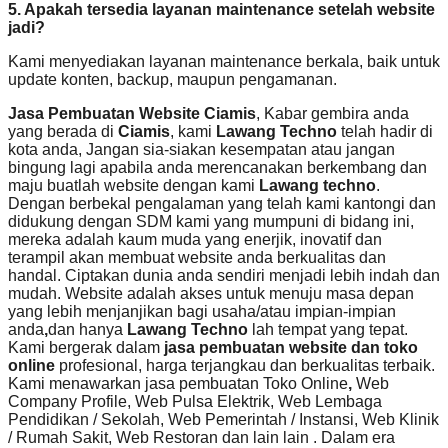
5. Apakah tersedia layanan maintenance setelah website
jadi?
Kami menyediakan layanan maintenance berkala, baik untuk
update konten, backup, maupun pengamanan.
Jasa Pembuatan Website Ciamis
, Kabar gembira anda
yang berada di
Ciamis
, kami
Lawang Techno
telah hadir di
kota anda, Jangan sia-siakan kesempatan atau jangan
bingung lagi apabila anda merencanakan berkembang dan
maju buatlah website dengan kami
Lawang techno
.
Dengan berbekal pengalaman yang telah kami kantongi dan
didukung dengan SDM kami yang mumpuni di bidang ini,
mereka adalah kaum muda yang enerjik, inovatif dan
terampil akan membuat website anda berkualitas dan
handal. Ciptakan dunia anda sendiri menjadi lebih indah dan
mudah. Website adalah akses untuk menuju masa depan
yang lebih menjanjikan bagi usaha/atau impian-impian
anda
,
dan hanya
Lawang Techno
lah tempat yang tepat.
Kami bergerak dalam
jasa pembuatan website dan toko
online
profesional, harga terjangkau dan berkualitas terbaik.
Kami menawarkan jasa pembuatan Toko Online
,
Web
Company Profile, Web Pulsa Elektrik, Web Lembaga
Pendidikan / Sekolah, Web Pemerintah / Instansi, Web Klinik
/ Rumah Sakit, Web Restoran dan lain lain . Dalam era