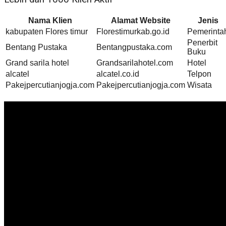
Nama Klien
Alamat Website
Jenis
kabupaten Flores timur
Florestimurkab.go.id
Pemerinta
Penerbit
Bentang Pustaka
Bentangpustaka.com
Buku
Grand sarila hotel
Grandsarilahotel.com
Hotel
alcatel
alcatel.co.id
Telpon
Pakejpercutianjogja.com
Pakejpercutianjogja.com
Wisata