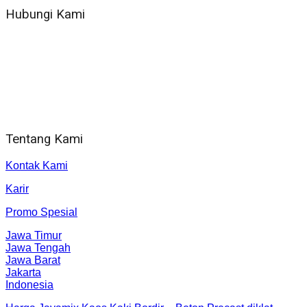
Hubungi Kami
WA 081 804 1010 72 (24 Jam)
Jam Kerja Kantor : 08.00–17.00 WIB
Alamat kantor
Jl. Gorongan 6 199B Condong Catur Kec. Depok, Kabupaten
Sleman, Daerah Istimewa Yogyakarta 55281
Tentang Kami
Kontak Kami
Karir
Promo Spesial
Jawa Timur
Jawa Tengah
Jawa Barat
Jakarta
Indonesia