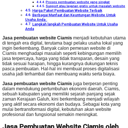
Proses pembuatan website yang singkat
Support atau layanan gratis untuk masalah website
Harga Paket Pembuatan Website Terbaik
Berbagai Manfaat dan Keuntungan Website Untuk
Usaha Anda :
Langkah langkah Pembuatan Website Untuk Usaha
Anda
Jasa pembuatan website Ciamis
menjadi kebutuhan utama
di tengah era digital, terutama bagi pelaku usaha lokal yang
ingin berkembang. Banyak calon pemesan website di
Ciamis menghadapi masalah seperti kebingungan memilih
jasa terpercaya, harga yang tidak transparan, desain yang
tidak sesuai harapan, hingga kurangnya dukungan teknis
pasca pembuatan. Hal-hal ini membuat proses digitalisasi
usaha jadi terhambat dan membuang waktu serta biaya.
Jasa pembuatan website Ciamis
juga berperan penting
dalam mendukung pertumbuhan ekonomi daerah. Ciamis,
sebuah kabupaten yang memiliki sejarah panjang sejak
zaman Kerajaan Galuh, kini berkembang menjadi wilayah
yang aktif secara ekonomi dan budaya. Sebagai kota yang
mulai bertransformasi digital, kebutuhan akan website
profesional dan fungsional semakin meningkat.
Jasa Pembuatan Website Ciamis oleh