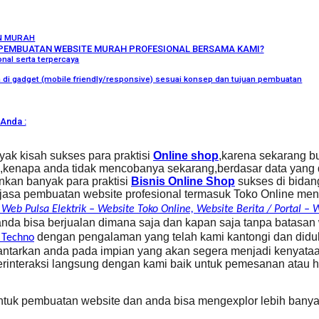
N MURAH
PEMBUATAN WEBSITE MURAH PROFESIONAL BERSAMA KAMI?
nal serta terpercaya
ka di gadget (mobile friendly/responsive) sesuai konsep dan tujuan pembuatan
Anda :
ak kisah sukses para praktisi
Online shop
,karena sekarang b
ya,kenapa anda tidak mencobanya sekarang,berdasar data yang
nkan banyak para praktisi
Bisnis Online Shop
sukses di bidan
jasa pembuatan website profesional termasuk Toko Online m
 Web Pulsa Elektrik – Website Toko Online, Website Berita / Portal 
anda bisa berjualan dimana saja dan kapan saja tanpa batasan
dengan pengalaman yang telah kami kantongi dan did
 Techno
ghantarkan anda pada impian yang akan segera menjadi kenyat
erinteraksi langsung dengan kami baik untuk pemesanan atau 
 untuk pembuatan website dan anda bisa mengexplor lebih banya