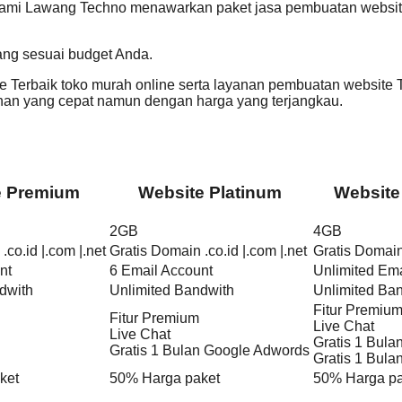
Kami Lawang Techno menawarkan paket jasa pembuatan website 
ang sesuai budget Anda.
Terbaik toko murah online serta layanan pembuatan website T
n yang cepat namun dengan harga yang terjangkau.
e Premium
Website Platinum
Website
2GB
4GB
.co.id |.com |.net
Gratis Domain .co.id |.com |.net
Gratis Domain 
nt
6 Email Account
Unlimited Ema
dwith
Unlimited Bandwith
Unlimited Ba
Fitur Premiu
Fitur Premium
Live Chat
Live Chat
Gratis 1 Bul
Gratis 1 Bulan Google Adwords
Gratis 1 Bul
ket
50% Harga paket
50% Harga pa