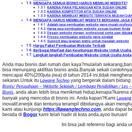
MENGAPA SEMUA BISNIS HARUS MEMILIKI WEBSITE?
KARENA PARA PELANGGAN KITA SUDAH ONLINE
KARENA KOMPETITOR KITA SUDAH ONLINE
KARENA MEMBUAT WEBSITE TERNYATA MUDAH DA
MENGAPA HARUS MEMBUAT WEBSITE BERSAMA JASA 
Adalah jasa pembuatan website yang murah profesio
Harga jasa pembuatan website sesuai budget Anda
Desain website elegan, profesional serta siap dibu
Proses pembuatan website yang singkat
Support atau layanan gratis untuk masalah website
Harga Paket Pembuatan Website Terbaik
Berbagai Manfaat dan Keuntungan Website Untuk Usaha 
Langkah langkah Pembuatan Website Untuk Usaha Anda
Anda mau bisnis dari rumah dan kaya?mulailah sekarang,bany
bisa menunjang aktifitas bisnis anda.Banyak sekali contohn
mencapai 40%(200juta jiwa) di tahun 2014 ini,tidak menghera
sekaran.Untuk itu
yang bergerak dalam bidang 
Lawang Techno
Bisnis/ Perusahaan – Website Sekolah / Lembaga Pendidikan / Les –
, anda akan lebih bisa menikmati hidup,kenapa?karena 
Bisnis
banyak yang mencoba di bisnis ini. Anda kapan?Kami
Lawang
inovatif,enerjik dan tentunya terampil dibidangya akan men
kami atau kunjungi
https://lawangtechno.com
, anda dapat b
berada di
Bogor
kami telah hadir di kota anda,ayoo buruan!
Ini bisa jadi referensi bagi anda