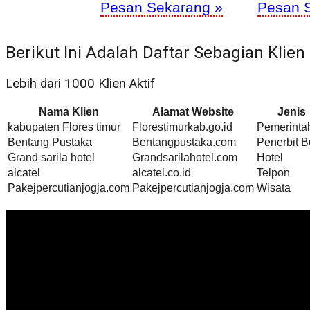
Pesan Sekarang »
Pesan 
Berikut Ini Adalah Daftar Sebagian Klien
Lebih dari 1000 Klien Aktif
Nama Klien
Alamat Website
Jenis
kabupaten Flores timur
Florestimurkab.go.id
Pemerinta
Bentang Pustaka
Bentangpustaka.com
Penerbit 
Grand sarila hotel
Grandsarilahotel.com
Hotel
alcatel
alcatel.co.id
Telpon
Pakejpercutianjogja.com
Pakejpercutianjogja.com
Wisata