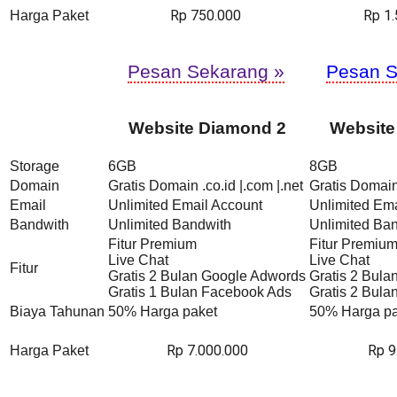
Rp 750.000
Rp 1
Harga Paket
Pesan Sekarang »
Pesan S
Website Diamond 2
Website
Storage
6GB
8GB
Domain
Gratis Domain .co.id |.com |.net
Gratis Domain 
Email
Unlimited Email Account
Unlimited Ema
Bandwith
Unlimited Bandwith
Unlimited Ba
Fitur Premium
Fitur Premiu
Live Chat
Live Chat
Fitur
Gratis 2 Bulan Google Adwords
Gratis 2 Bul
Gratis 1 Bulan Facebook Ads
Gratis 2 Bul
Biaya Tahunan
50% Harga paket
50% Harga pa
Rp 7.000.000
Rp 9
Harga Paket