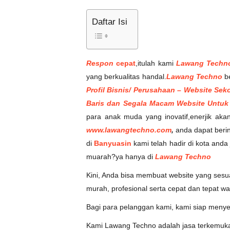
Daftar Isi
Respon
cepat
,itulah kami
Lawang Techn
yang berkualitas handal.
Lawang Techno
be
Profil Bisnis/ Perusahaan – Website Seko
Baris dan Segala Macam Website Untuk
para anak muda yang inovatif,enerjik ak
www.lawangtechno.com
,
anda dapat beri
di
Banyuasin
kami telah hadir di kota and
muarah?ya hanya di
Lawang Techno
Kini, Anda bisa membuat website yang ses
murah, profesional serta cepat dan tepat wa
Bagi para pelanggan kami, kami siap menye
Kami Lawang Techno adalah jasa terkemuka 