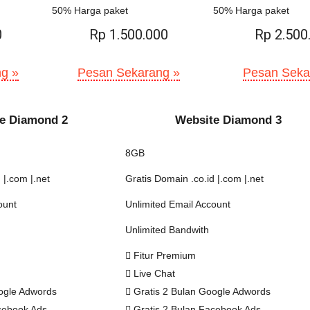
50% Harga paket
50% Harga paket
0
Rp 1.500.000
Rp 2.500
g »
Pesan Sekarang »
Pesan Seka
e Diamond 2
Website Diamond 3
8GB
 |.com |.net
Gratis Domain .co.id |.com |.net
ount
Unlimited Email Account
Unlimited Bandwith
Fitur Premium
Live Chat
ogle Adwords
Gratis 2 Bulan Google Adwords
cebook Ads
Gratis 2 Bulan Facebook Ads