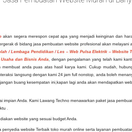
o
akan segera merespon cepat apa yang menjadi keinginan dan hara
rgerak di bidang jasa pembuatan website profesional akan melayani 
lah / Lembaga Pendidikan / Les – Web Pulsa Elektrik – Website To
 Usaha dan Bisnis Anda
, dengan pengalaman yang telah kami kan
an membuat anda puas atas hasil karya kami. Cukup mudah, hubungi
nteraksi langsung dengan kami 24 jam full nonstop, anda boleh mena
a jangan buang kesempatan ini,kapan lagi anda akan mendapatkan webs
uai impian Anda. Kami Lawang Techno menawarkan paket jasa pembuata
ktu .
diakan website yang sesuai budget Anda.
penyedia website Terbaik toko murah online serta layanan pembuatan