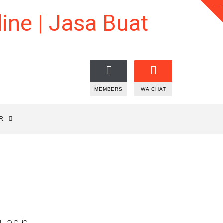
MEMBERS
WA CHAT
R
uasin