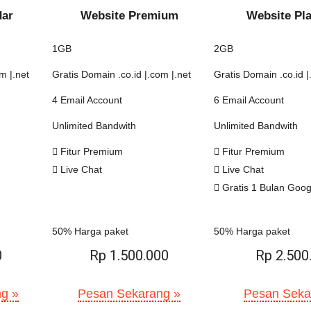
dar
Website Premium
Website Pl
1GB
2GB
m |.net
Gratis Domain .co.id |.com |.net
Gratis Domain .co.id |
4 Email Account
6 Email Account
Unlimited Bandwith
Unlimited Bandwith
Fitur Premium
Fitur Premium
Live Chat
Live Chat
Gratis 1 Bulan Goo
50% Harga paket
50% Harga paket
0
Rp 1.500.000
Rp 2.500
g »
Pesan Sekarang »
Pesan Seka