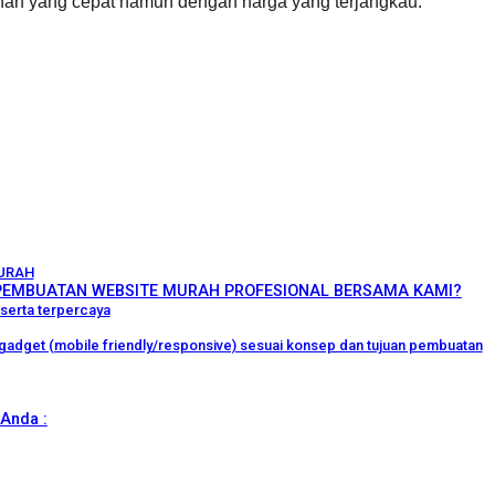
n yang cepat namun dengan harga yang terjangkau.
URAH
EMBUATAN WEBSITE MURAH PROFESIONAL BERSAMA KAMI?
serta terpercaya
i gadget (mobile friendly/responsive) sesuai konsep dan tujuan pembuatan
Anda :