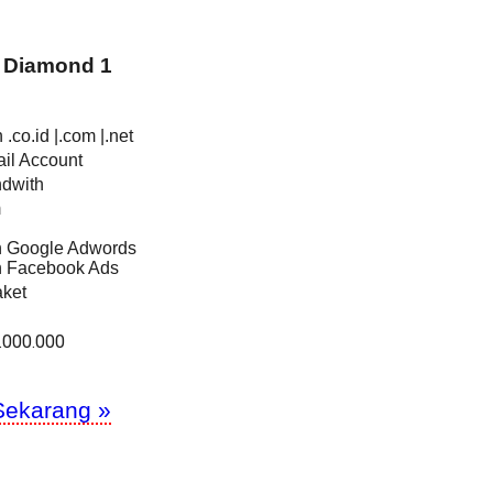
 Diamond 1
.co.id |.com |.net
il Account
ndwith
m
an Google Adwords
an Facebook Ads
ket
.000.000
Sekarang »