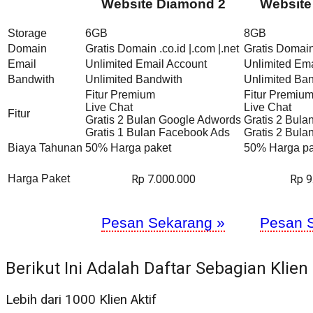
Website Diamond 2
Website
Storage
6GB
8GB
Domain
Gratis Domain .co.id |.com |.net
Gratis Domain 
Email
Unlimited Email Account
Unlimited Ema
Bandwith
Unlimited Bandwith
Unlimited Ba
Fitur Premium
Fitur Premiu
Live Chat
Live Chat
Fitur
Gratis 2 Bulan Google Adwords
Gratis 2 Bul
Gratis 1 Bulan Facebook Ads
Gratis 2 Bul
Biaya Tahunan
50% Harga paket
50% Harga pa
Rp 7.000.000
Rp 9
Harga Paket
Pesan Sekarang »
Pesan 
Berikut Ini Adalah Daftar Sebagian Klien
Lebih dari 1000 Klien Aktif