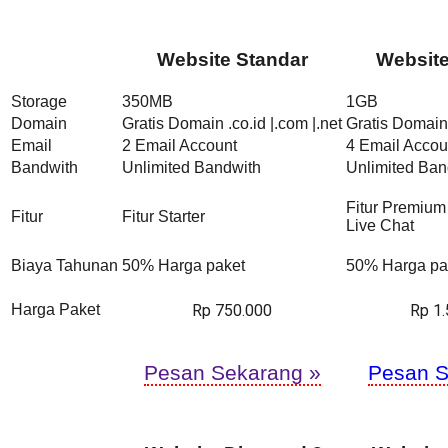
Website Standar
Websit
Storage
350MB
1GB
Domain
Gratis Domain .co.id |.com |.net
Gratis Domain 
Email
2 Email Account
4 Email Accou
Bandwith
Unlimited Bandwith
Unlimited Ban
Fitur Premium
Fitur
Fitur Starter
Live Chat
Biaya Tahunan
50% Harga paket
50% Harga pa
Rp 750.000
Rp 1
Harga Paket
Pesan Sekarang »
Pesan S