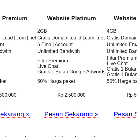
e Premium
Website Platinum
Website
2GB
4GB
.co.id |.com |.net
Gratis Domain .co.id |.com |.net
Gratis Domain 
nt
6 Email Account
Unlimited Ema
dwith
Unlimited Bandwith
Unlimited Ba
Fitur Premiu
Fitur Premium
Live Chat
Live Chat
Gratis 1 Bul
Gratis 1 Bulan Google Adwords
Gratis 1 Bul
ket
50% Harga paket
50% Harga pa
.500.000
Rp 2.500.000
Rp 5
ekarang »
Pesan Sekarang »
Pesan 