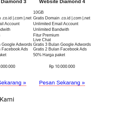
 Diamond 3
Website Diamond 4
10GB
.co.id |.com |.net
Gratis Domain .co.id |.com |.net
il Account
Unlimited Email Account
ndwith
Unlimited Bandwith
m
Fitur Premium
Live Chat
an Google Adwords
Gratis 3 Bulan Google Adwords
an Facebook Ads
Gratis 2 Bulan Facebook Ads
ket
50% Harga paket
.000.000
Rp 10.000.000
Sekarang »
Pesan Sekarang »
 Kami