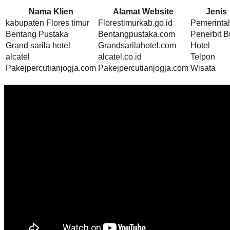
Nama Klien
Alamat Website
Jenis
kabupaten Flores timur
Florestimurkab.go.id
Pemerinta
Bentang Pustaka
Bentangpustaka.com
Penerbit 
Grand sarila hotel
Grandsarilahotel.com
Hotel
alcatel
alcatel.co.id
Telpon
Pakejpercutianjogja.com
Pakejpercutianjogja.com
Wisata