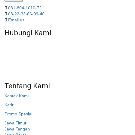
081-804-1010-72
08-22-33-66-99-40
Email us
Hubungi Kami
WA 081 804 1010 72 (24 Jam)
Jam Kerja Kantor : 08.00–17.00 WIB
Alamat kantor
Jl. Gorongan 6 199B Condong Catur Kec. Depok, Kabupaten
Sleman, Daerah Istimewa Yogyakarta 55281
Tentang Kami
Kontak Kami
Karir
Promo Spesial
Jawa Timur
Jawa Tengah