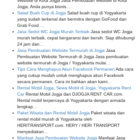
Website di Kota Jogja Jasa Pembuatan Website di Kota
Jogja, Anda punya bisnis…
Salad Buah Cup di Jogja
Salad buah cup di Yogyakarta
yang sudah terkenal dan bermitra dengan GoFood dan
Grab Food.…
Jasa Sedot WC Jogja Murah Terbaik
Jasa sedot WC Jogja
murah terbaik, cepat bergaransi dan bersih. Siap dihubungi
24 jam dan…
Jasa Pembuatan Website Termurah di Jogja
Jasa
Pembuatan Website Termurah di Jogja Jasa pembuatan
website termurah di Jogja / Yogyakarta mulai…
Tips Cara Menghapus Akun Facebook Permanen
Ada cara
yang cukup mudah untuk menghapus akun Facebook
secara permanen. Cara ini bahkan akan kami…
Rental Mobil Jogja, Sewa Mobil di Jogja, Yogyakarta Rent
Car
Rental Mobil Jogja dari DJOGJA RENT CAR.com.
Rental mobil terpercaya di Yogyakarta dengan armada
lengkap…
Paket Wisata dan Rental Mobil Jogja
Paket wisata dan
rental mobil murah di Yogyakarta oleh
HERITRANSPORT.com. HERY / HERI TRANSPORT
menyediakan…
Manfaat Jasa Pembuatan Website Jogja
Manfaat Jasa