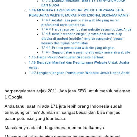
KARENA MEMBUAT WEBSITE TERNYATA MUDAH
DAN MURAH
MENGAPA HARUS MEMBUAT WEBSITE BERSAMA JASA
PEMBUATAN WEBSITE MURAH PROFESIONAL BERSAMA KAMI?
Adalah jasa pembuatan website yang murah
profesional serta terpercaya
Harga jasa pembuatan website sesuai budget Anda
Desain website elegan, profesional serta siap
dibuka di gadget (mobile friendly/responsive) sesuai
konsep dan tujuan pembuatan
Proses pembuatan website yang singkat
Support atau layanan gratis untuk masalah website
Harga Paket Pembuatan Website Terbaik
Berbagai Manfaat dan Keuntungan Website Untuk Usaha
Anda :
Langkah langkah Pembuatan Website Untuk Usaha Anda
berpengalaman sejak 2011. Ada jasa SEO untuk masuk halaman
1 Google.
Anda tahu, saat ini ada 171 juta lebih orang Indonesia sudah
terhubung online? Jumlah ini sangat besar dan bisa menjadi
pasar potensial yang luar biasa.
Masalahnya adalah, bagaimana memanfaatkannya.
Masyarakat ini, sebagian memang hanya mencari informasi