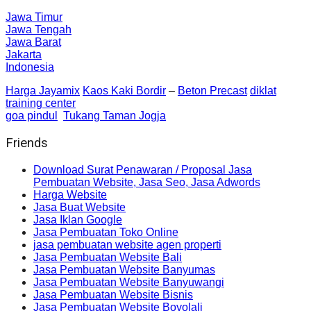
Jawa Timur
Jawa Tengah
Jawa Barat
Jakarta
Indonesia
Harga Jayamix
Kaos Kaki Bordir
–
Beton Precast
diklat
training center
goa pindul
Tukang Taman Jogja
Friends
Download Surat Penawaran / Proposal Jasa
Pembuatan Website, Jasa Seo, Jasa Adwords
Harga Website
Jasa Buat Website
Jasa Iklan Google
Jasa Pembuatan Toko Online
jasa pembuatan website agen properti
Jasa Pembuatan Website Bali
Jasa Pembuatan Website Banyumas
Jasa Pembuatan Website Banyuwangi
Jasa Pembuatan Website Bisnis
Jasa Pembuatan Website Boyolali