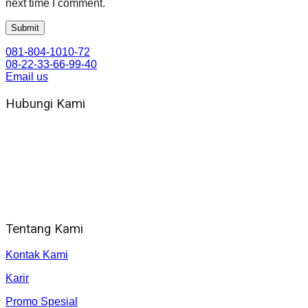
next time I comment.
081-804-1010-72
08-22-33-66-99-40
Email us
Hubungi Kami
WA 081 804 1010 72 (24 Jam)
Jam Kerja Kantor : 08.00–17.00 WIB
Alamat kantor
Jl. Gorongan 6 199B Condong Catur Kec. Depok, Kabupaten
Sleman, Daerah Istimewa Yogyakarta 55281
Tentang Kami
Kontak Kami
Karir
Promo Spesial