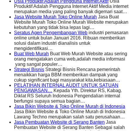
Usia Produktif Adalah Pengguna Internet Aktif
Usia
Produktif Adalah Pengguna Internet Aktif Media internet
merupakan media yang paling banyak digemari saat…
Jasa Website Murah Toko Online Murah
Jasa Buat
Website Murah Toko Online Murah Website merupakan
kebutuhan yang tidak bisa lepas lagi…
Seratus Agen Pengembangan Web
industri pemasaran
online untuk bulan Januari 2016. Ribuan memberikan
solusi dalam industri dianalisis untuk
mengidentifikasi…
Buat Web Murah
Buat Web Murah Website atau sering
orang mengatakan cuma web,adalah media informasi
yang sangat populer…
Strategi Bisnis
Strategi Bisnis Rencana pemerintah
menaikkan harga BBM memberikan dampak yang
cukup significant bagi masyarakat kita,kebiasaan…
PELATIHAN INTERNAL AUDIT UNTUK SATUAN
PENGAWASAN…
Kepada Yth. Direktur RS, Kabag.
Diklat RS Seluruh Indonesia Pengendalian internal
berfungsi supaya semua bagian…
Jasa Bikin Website & Toko Online Murah di Indonesia
Jasa Bikin Website & Toko Online Murah di Indonesia
Lawang Techno merupakan salah satu perusahaan…
Jasa Pembuatan Website di Serang Banten
Jasa
Pembuatan Website di Serang Banten Sebagai salah