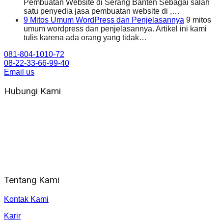
Pembuatan Website di Serang Banten Sebagai salah
satu penyedia jasa pembuatan website di ,…
9 Mitos Umum WordPress dan Penjelasannya
9 mitos
umum wordpress dan penjelasannya. Artikel ini kami
tulis karena ada orang yang tidak…
081-804-1010-72
08-22-33-66-99-40
Email us
Hubungi Kami
WA 081 804 1010 72 (24 Jam)
Jam Kerja Kantor : 08.00–17.00 WIB
Alamat kantor
Jl. Gorongan 6 199B Condong Catur Kec. Depok, Kabupaten
Sleman, Daerah Istimewa Yogyakarta 55281
Tentang Kami
Kontak Kami
Karir