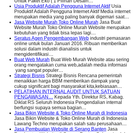
Untuk Paket Eko ( 1 Pilihan Desain…
Usia Produktif Adalah Pengguna Internet Aktif
Usia
Produktif Adalah Pengguna Internet Aktif Media internet
merupakan media yang paling banyak digemari saat…
Jasa Website Murah Toko Online Murah
Jasa Buat
Website Murah Toko Online Murah Website merupakan
kebutuhan yang tidak bisa lepas lagi…
Seratus Agen Pengembangan Web
industri pemasaran
online untuk bulan Januari 2016. Ribuan memberikan
solusi dalam industri dianalisis untuk
mengidentifikasi…
Buat Web Murah
Buat Web Murah Website atau sering
orang mengatakan cuma web,adalah media informasi
yang sangat populer…
Strategi Bisnis
Strategi Bisnis Rencana pemerintah
menaikkan harga BBM memberikan dampak yang
cukup significant bagi masyarakat kita,kebiasaan…
PELATIHAN INTERNAL AUDIT UNTUK SATUAN
PENGAWASAN…
Kepada Yth. Direktur RS, Kabag.
Diklat RS Seluruh Indonesia Pengendalian internal
berfungsi supaya semua bagian…
Jasa Bikin Website & Toko Online Murah di Indonesia
Jasa Bikin Website & Toko Online Murah di Indonesia
Lawang Techno merupakan salah satu perusahaan…
Jasa Pembuatan Website di Serang Banten
Jasa