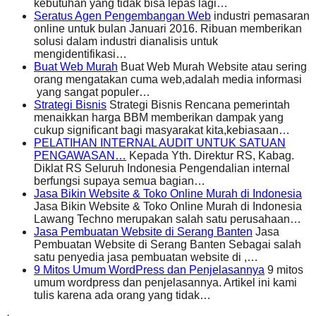
kebutuhan yang tidak bisa lepas lagi…
Seratus Agen Pengembangan Web
industri pemasaran
online untuk bulan Januari 2016. Ribuan memberikan
solusi dalam industri dianalisis untuk
mengidentifikasi…
Buat Web Murah
Buat Web Murah Website atau sering
orang mengatakan cuma web,adalah media informasi
yang sangat populer…
Strategi Bisnis
Strategi Bisnis Rencana pemerintah
menaikkan harga BBM memberikan dampak yang
cukup significant bagi masyarakat kita,kebiasaan…
PELATIHAN INTERNAL AUDIT UNTUK SATUAN
PENGAWASAN…
Kepada Yth. Direktur RS, Kabag.
Diklat RS Seluruh Indonesia Pengendalian internal
berfungsi supaya semua bagian…
Jasa Bikin Website & Toko Online Murah di Indonesia
Jasa Bikin Website & Toko Online Murah di Indonesia
Lawang Techno merupakan salah satu perusahaan…
Jasa Pembuatan Website di Serang Banten
Jasa
Pembuatan Website di Serang Banten Sebagai salah
satu penyedia jasa pembuatan website di ,…
9 Mitos Umum WordPress dan Penjelasannya
9 mitos
umum wordpress dan penjelasannya. Artikel ini kami
tulis karena ada orang yang tidak…