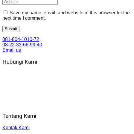
Save my name, email, and website in this browser for the
next time I comment.
081-804-1010-72
08-22-33-66-99-40
Email us
Hubungi Kami
WA 081 804 1010 72 (24 Jam)
Jam Kerja Kantor : 08.00–17.00 WIB
Alamat kantor
Jl. Gorongan 6 199B Condong Catur Kec. Depok, Kabupaten
Sleman, Daerah Istimewa Yogyakarta 55281
Tentang Kami
Kontak Kami