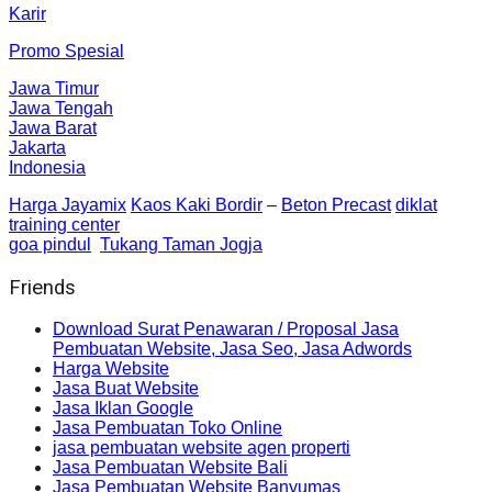
Karir
Promo Spesial
Jawa Timur
Jawa Tengah
Jawa Barat
Jakarta
Indonesia
Harga Jayamix
Kaos Kaki Bordir
–
Beton Precast
diklat
training center
goa pindul
Tukang Taman Jogja
Friends
Download Surat Penawaran / Proposal Jasa
Pembuatan Website, Jasa Seo, Jasa Adwords
Harga Website
Jasa Buat Website
Jasa Iklan Google
Jasa Pembuatan Toko Online
jasa pembuatan website agen properti
Jasa Pembuatan Website Bali
Jasa Pembuatan Website Banyumas