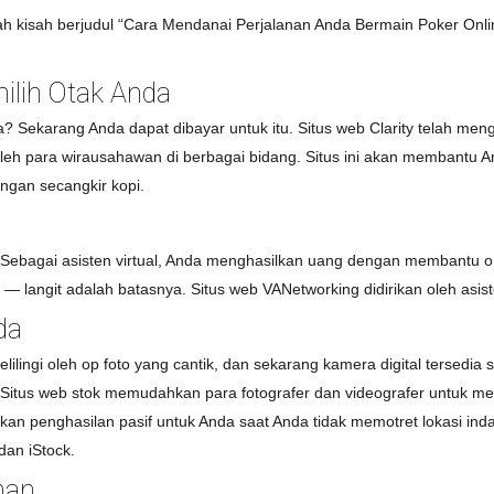
h kisah berjudul “Cara Mendanai Perjalanan Anda Bermain Poker Onlin
ilih Otak Anda
a? Sekarang Anda dapat dibayar untuk itu. Situs web Clarity telah men
leh para wirausahawan di berbagai bidang. Situs ini akan membantu A
ngan secangkir kopi.
Sebagai asisten virtual, Anda menghasilkan uang dengan membantu ora
— langit adalah batasnya. Situs web VANetworking didirikan oleh asiste
da
lingi oleh op foto yang cantik, dan sekarang kamera digital tersedia s
 Situs web stok memudahkan para fotografer dan videografer untuk 
 penghasilan pasif untuk Anda saat Anda tidak memotret lokasi inda
 dan iStock.
nan