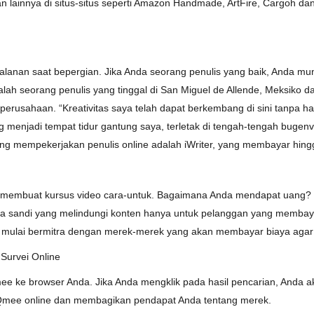
n lainnya di situs-situs seperti Amazon Handmade, ArtFire, Cargoh d
jalanan saat bepergian. Jika Anda seorang penulis yang baik, Anda mu
adalah seorang penulis yang tinggal di San Miguel de Allende, Meksiko
usahaan. “Kreativitas saya telah dapat berkembang di sini tanpa har
g menjadi tempat tidur gantung saya, terletak di tengah-tengah bugenv
ang mempekerjakan penulis online adalah iWriter, yang membayar hing
 membuat kursus video cara-untuk. Bagaimana Anda mendapat uang? “
sandi yang melindungi konten hanya untuk pelanggan yang membayar,” 
at mulai bermitra dengan merek-merek yang akan membayar biaya agar 
Survei Online
ee ke browser Anda. Jika Anda mengklik pada hasil pencarian, Anda
 Qmee online dan membagikan pendapat Anda tentang merek.