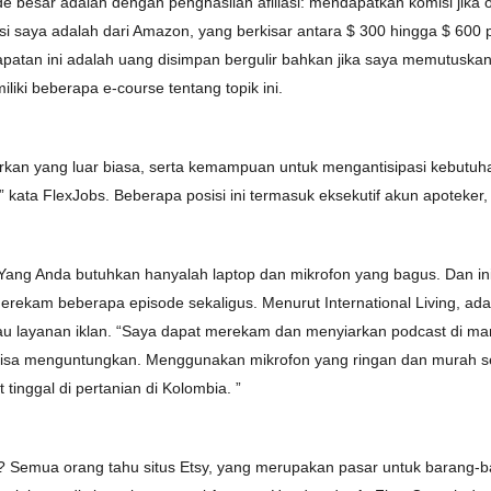
besar adalah dengan penghasilan afiliasi: mendapatkan komisi jika 
asi saya adalah dari Amazon, yang berkisar antara $ 300 hingga $ 600 p
ndapatan ini adalah uang disimpan bergulir bahkan jika saya memutusk
liki beberapa e-course tentang topik ini.
rkan yang luar biasa, serta kemampuan untuk mengantisipasi kebutuha
” kata FlexJobs. Beberapa posisi ini termasuk eksekutif akun apoteker,
ng Anda butuhkan hanyalah laptop dan mikrofon yang bagus. Dan ini ka
merekam beberapa episode sekaligus. Menurut International Living, ad
au layanan iklan. “Saya dapat merekam dan menyiarkan podcast di man
bisa menguntungkan. Menggunakan mikrofon yang ringan dan murah sert
tinggal di pertanian di Kolombia. ”
 Semua orang tahu situs Etsy, yang merupakan pasar untuk barang-b