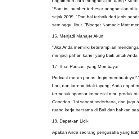
bagaimana cara menghasilkan uang? Metode 
“Saat ini, sumber terbesar penghasilan afili
sejak 2009. “Dan hal terbaik dari jenis pe
seminggu, libur. “Blogger Nomadic Matt memi
16. Menjadi Manajer Akun
“Jika Anda memiliki keterampilan mendenga
menjadi pilihan karier yang baik untuk Anda,
17. Buat Podcast yang Membayar
Podcast merah panas. Ingin membuatnya? Ya
hari, dan karena tidak tayang, Anda dapat 
termasuk sponsor komersial atau produk at
Congdon. “Ini sangat sederhana, dan juga 
ruang kerja bersama di Bali dan bahkan saat 
18. Dapatkan Licik
Apakah Anda seorang pengusaha yang licik?