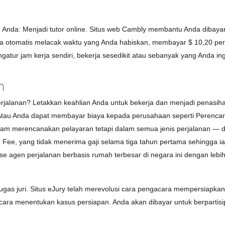
 Anda: Menjadi tutor online. Situs web Cambly membantu Anda dibaya
ara otomatis melacak waktu yang Anda habiskan, membayar $ 10,20 per 
ur jam kerja sendiri, bekerja sesedikit atau sebanyak yang Anda ingi
n
rjalanan? Letakkan keahlian Anda untuk bekerja dan menjadi penasiha
e. Atau Anda dapat membayar biaya kepada perusahaan seperti Perenca
alam merencanakan pelayaran tetapi dalam semua jenis perjalanan — di
Fee, yang tidak menerima gaji selama tiga tahun pertama sehingga ia 
se agen perjalanan berbasis rumah terbesar di negara ini dengan lebih
tugas juri. Situs eJury telah merevolusi cara pengacara mempersiapkan d
ra menentukan kasus persiapan. Anda akan dibayar untuk berpartisip