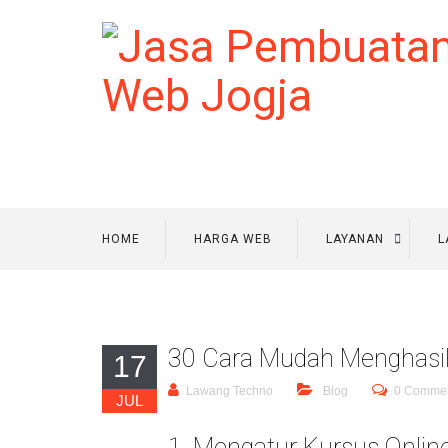
HOME
HARGA WEB
LAYANAN
L
30 Cara Mudah Menghasil
17
Lawang Techno
Blog
0 Comme
JUL
1. Mengatur Kursus Onlin