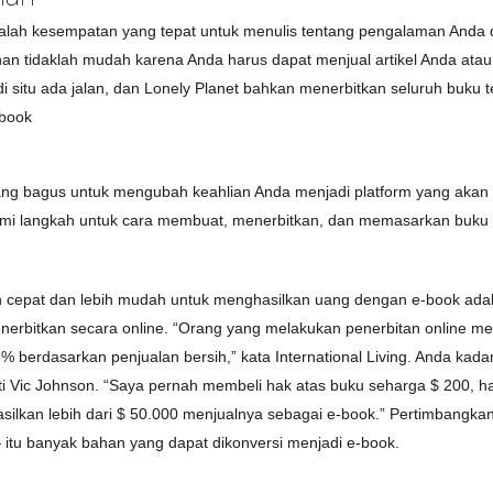
ni adalah kesempatan yang tepat untuk menulis tentang pengalaman Anda
nan tidaklah mudah karena Anda harus dapat menjual artikel Anda at
 situ ada jalan, dan Lonely Planet bahkan menerbitkan seluruh buku t
-book
yang bagus untuk mengubah keahlian Anda menjadi platform yang akan 
emi langkah untuk cara membuat, menerbitkan, dan memasarkan buku e
ebih cepat dan lebih mudah untuk menghasilkan uang dengan e-book a
nerbitkan secara online. “Orang yang melakukan penerbitan online 
5% berdasarkan penjualan bersih,” kata International Living. Anda k
rti Vic Johnson. “Saya pernah membeli hak atas buku seharga $ 200, 
lkan lebih dari $ 50.000 menjualnya sebagai e-book.” Pertimbangkan stat
 itu banyak bahan yang dapat dikonversi menjadi e-book.