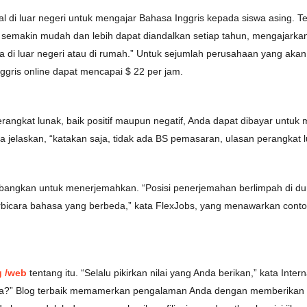
al di luar negeri untuk mengajar Bahasa Inggris kepada siswa asing. T
semakin mudah dan lebih dapat diandalkan setiap tahun, mengajarkan 
di luar negeri atau di rumah.” Untuk sejumlah perusahaan yang akan me
ggris online dapat mencapai $ 22 per jam.
perangkat lunak, baik positif maupun negatif, Anda dapat dibayar un
ka jelaskan, “katakan saja, tidak ada BS pemasaran, ulasan perangkat 
mbangkan untuk menerjemahkan. “Posisi penerjemahan berlimpah di d
rbicara bahasa yang berbeda,” kata FlexJobs, yang menawarkan contoh
g /web
tentang itu. “Selalu pikirkan nilai yang Anda berikan,” kata In
ka?” Blog terbaik memamerkan pengalaman Anda dengan memberikan in