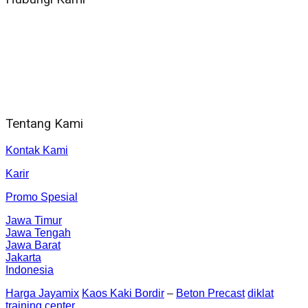
WA 081 804 1010 72 (24 Jam)
Jam Kerja Kantor : 08.00–17.00 WIB
Alamat kantor
Jl. Gorongan 6 199B Condong Catur Kec. Depok, Kabupaten
Sleman, Daerah Istimewa Yogyakarta 55281
Tentang Kami
Kontak Kami
Karir
Promo Spesial
Jawa Timur
Jawa Tengah
Jawa Barat
Jakarta
Indonesia
Harga Jayamix
Kaos Kaki Bordir
–
Beton Precast
diklat
training center