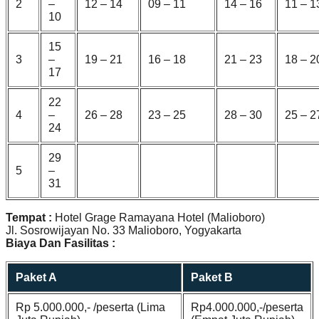
2
–
12 – 14
09 – 11
14 – 16
11 – 1
10
15
3
–
19 – 21
16 – 18
21 – 23
18 – 2
17
22
4
–
26 – 28
23 – 25
28 – 30
25 – 2
24
29
5
–
31
Tempat :
Hotel Grage Ramayana Hotel (Malioboro)
Jl. Sosrowijayan No. 33 Malioboro, Yogyakarta
Biaya Dan Fasilitas :
Paket A
Paket B
Rp 5.000.000,- /peserta (Lima
Rp4.000.000,-/peserta