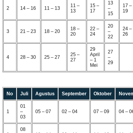
13
11 –
15 –
17 –
2
14 – 16
11 – 13
–
13
17
19
15
20
18 –
22 –
24 –
3
21 – 23
18 – 20
–
20
24
26
22
29
27
25 –
April
4
28 – 30
25 – 27
–
27
– 1
29
Mei
No
Juli
Agustus
September
Oktober
Nove
01
1
–
05 – 07
02 – 04
07 – 09
04 – 0
03
08