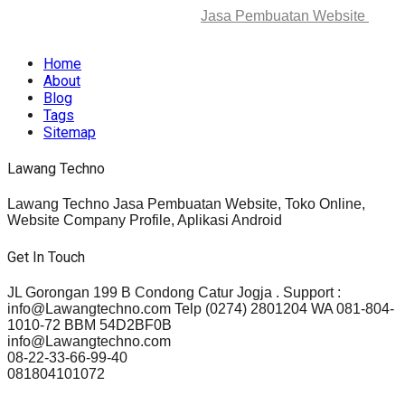
© 2025-2045 Lawang Techno
Jasa Pembuatan Website
. All
rights reserved.
Home
About
Blog
Tags
Sitemap
Lawang Techno
Lawang Techno Jasa Pembuatan Website, Toko Online,
Website Company Profile, Aplikasi Android
Get In Touch
JL Gorongan 199 B Condong Catur Jogja . Support :
info@Lawangtechno.com Telp (0274) 2801204 WA 081-804-
1010-72 BBM 54D2BF0B
info@Lawangtechno.com
08-22-33-66-99-40
081804101072