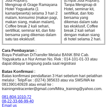
Juta Rupiah).
(Empat Juta Rupiah).
Menginap di Grage Ramayana
Tanpa Menginap di
Hotel Yogyakarta (1
Hotel, seminar kit,
kamar/peserta) selama 3 hari 2
sertifikat, dan foto
malam, konsumsi (makan pagi,
bersama yang
makan siang, makan malam),
dikemas dalam satu
Coffee break 2 kali sehari,
tas eksklusif, Coffee
sertifikat, seminar kit, dan foto
break 2 kali sehari
bersama yang dikemas dalam
dengan makan siang
satu tas eksklusif.
di hotel selama 2 hari.
Cara Pembayaran :
Biaya Pelatihan DiTransfer Melalui BANK BNI Cab.
Yogyakarta a.n Nur Arman No. Rek : 014-101-01-33 atau
dapat dibayar langsung pada saat registrasi
Batas Konfirmasi :
Batas konfirmasi pendaftaran 3 Hari sebelum hari pelatihan
melalui : Telp/Fax : (0274) 385633 atau via SMS/WA ke
081390140928 atau email ke :
trainingmitracenter@gmail.com/Mitra_training@yahoo.com.
081-804-1010-72
08-22-33-66-99-40
Email us