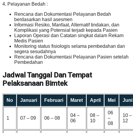
4. Pelayanan Bedah :
Rencana dan Dokumentasi Pelayanan Bedah
berdasarkan hasil asesmen
Informasi Resiko, Manfaat, Alternatif tindakan, dan
Komplikasi yang Potensial terjadi kepada Pasien
Laporan Operasi dan Catatan singkat dalam Rekam
Medis Pasien
Monitoring status fisiologis selama pembedahan dan
segera sesudahnya
Rencana dan Dokumentasi Pelayanan Pasien setelah
Pembedahan
Jadwal Tanggal Dan Tempat
Pelaksanaan Bimtek
No
Januari
Februari
Maret
April
Mei
Juni
06
04 –
08 –
10 –
1
07 – 09
06 – 08
–
06
10
12
08