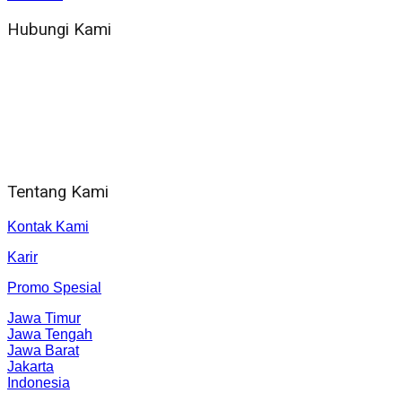
Hubungi Kami
WA 081 804 1010 72 (24 Jam)
Jam Kerja Kantor : 08.00–17.00 WIB
Alamat kantor
Jl. Gorongan 6 199B Condong Catur Kec. Depok, Kabupaten
Sleman, Daerah Istimewa Yogyakarta 55281
Tentang Kami
Kontak Kami
Karir
Promo Spesial
Jawa Timur
Jawa Tengah
Jawa Barat
Jakarta
Indonesia