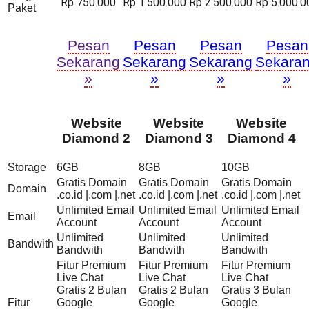
Rp 750.000
Rp 1.500.000
Rp 2.500.000
Rp 5.000.0
Paket
Pesan
Pesan
Pesan
Pesan
Sekarang
Sekarang
Sekarang
Sekara
»
»
»
»
Website
Website
Website
Diamond 2
Diamond 3
Diamond 4
Storage
6GB
8GB
10GB
Gratis Domain
Gratis Domain
Gratis Domain
Domain
.co.id |.com |.net
.co.id |.com |.net
.co.id |.com |.net
Unlimited Email
Unlimited Email
Unlimited Email
Email
Account
Account
Account
Unlimited
Unlimited
Unlimited
Bandwith
Bandwith
Bandwith
Bandwith
Fitur Premium
Fitur Premium
Fitur Premium
Live Chat
Live Chat
Live Chat
Gratis 2 Bulan
Gratis 2 Bulan
Gratis 3 Bulan
Fitur
Google
Google
Google