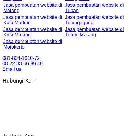
Jasa pembuatan website di
Jasa pembuatan website di
Malang
Tuban
Jasa pembuatan website di
Jasa pembuatan website di
Kota Madiun
Tulungagung
Jasa pembuatan website di
Jasa pembuatan website di
Kota Malang
Turen, Malang
Jasa pembuatan website di
Mojokerto
081-804-1010-72
08-22-33-66-99-40
Email us
Hubungi Kami
WA 081 804 1010 72 (24 Jam)
Jam Kerja Kantor : 08.00–17.00 WIB
Alamat kantor
Jl. Gorongan 6 199B Condong Catur Kec. Depok, Kabupaten
Sleman, Daerah Istimewa Yogyakarta 55281
Tentang Kami