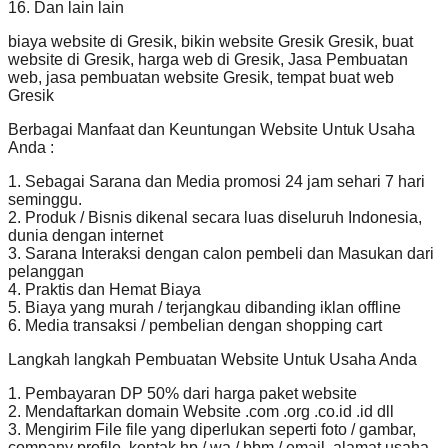
16. Dan lain lain
biaya website di Gresik, bikin website Gresik Gresik, buat
website di Gresik, harga web di Gresik, Jasa Pembuatan
web, jasa pembuatan website Gresik, tempat buat web
Gresik
Berbagai Manfaat dan Keuntungan Website Untuk Usaha
Anda :
1. Sebagai Sarana dan Media promosi 24 jam sehari 7 hari
seminggu.
2. Produk / Bisnis dikenal secara luas diseluruh Indonesia,
dunia dengan internet
3. Sarana Interaksi dengan calon pembeli dan Masukan dari
pelanggan
4. Praktis dan Hemat Biaya
5. Biaya yang murah / terjangkau dibanding iklan offline
6. Media transaksi / pembelian dengan shopping cart
Langkah langkah Pembuatan Website Untuk Usaha Anda
1. Pembayaran DP 50% dari harga paket website
2. Mendaftarkan domain Website .com .org .co.id .id dll
3. Mengirim File file yang diperlukan seperti foto / gambar,
company profile, kontak hp / wa / bbm / email, alamat usaha