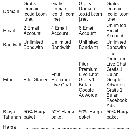
Gratis
Gratis
Gratis
Gratis
Domain
Domain
Domain
Domain
Domain
.co.id |.com
.co.id |.com
.co.id |.com
.co.id |.co
|.net
|.net
|.net
|.net
Unlimited
2 Email
4 Email
6 Email
Email
Email
Account
Account
Account
Account
Unlimited
Unlimited
Unlimited
Unlimited
Bandwith
Bandwith
Bandwith
Bandwith
Bandwith
Fitur
Premium
Fitur
Live Chat
Premium
Gratis 1
Fitur
Live Chat
Bulan
Fitur
Fitur Starter
Premium
Gratis 1
Google
Live Chat
Bulan
Adwords
Google
Gratis 1
Adwords
Bulan
Facebook
Ads
Biaya
50% Harga
50% Harga
50% Harga
50% Harg
Tahunan
paket
paket
paket
paket
Harga