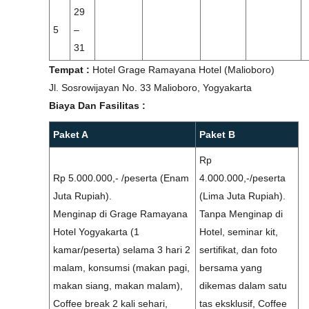
29
5
–
31
Tempat :
Hotel Grage Ramayana Hotel (Malioboro)
Jl. Sosrowijayan No. 33 Malioboro, Yogyakarta
Biaya Dan Fasilitas :
Paket A
Paket B
Rp
Rp 5.000.000,- /peserta (Enam
4.000.000,-/peserta
Juta Rupiah).
(Lima Juta Rupiah).
Menginap di Grage Ramayana
Tanpa Menginap di
Hotel Yogyakarta (1
Hotel, seminar kit,
kamar/peserta) selama 3 hari 2
sertifikat, dan foto
malam, konsumsi (makan pagi,
bersama yang
makan siang, makan malam),
dikemas dalam satu
Coffee break 2 kali sehari,
tas eksklusif, Coffee