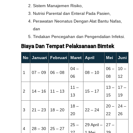
Sistem Manajemen Risiko,
Nutrisi Parental dan Enteral Pada Pasien,
Perawatan Neonatus Dengan Alat Bantu Nafas,
dan
Tindakan Pencegahan dan Pengendalian Infeksi.
Biaya Dan Tempat Pelaksanaan Bimtek
No
Januari
Februari
Maret
April
Mei
Juni
04 –
06 –
10 –
1
07 – 09
06 – 08
08 – 10
06
08
12
11 –
13 –
17 –
2
14 – 16
11 – 13
15 – 17
13
15
19
18 –
20 –
24 –
3
21 – 23
18 – 20
22 – 24
20
22
26
25 –
29 April –
27 –
4
28 – 30
25 – 27
27
1 Mei
29