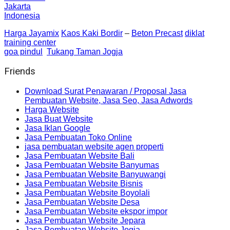
Jakarta
Indonesia
Harga Jayamix
Kaos Kaki Bordir
–
Beton Precast
diklat
training center
goa pindul
Tukang Taman Jogja
Friends
Download Surat Penawaran / Proposal Jasa
Pembuatan Website, Jasa Seo, Jasa Adwords
Harga Website
Jasa Buat Website
Jasa Iklan Google
Jasa Pembuatan Toko Online
jasa pembuatan website agen properti
Jasa Pembuatan Website Bali
Jasa Pembuatan Website Banyumas
Jasa Pembuatan Website Banyuwangi
Jasa Pembuatan Website Bisnis
Jasa Pembuatan Website Boyolali
Jasa Pembuatan Website Desa
Jasa Pembuatan Website ekspor impor
Jasa Pembuatan Website Jepara
Jasa Pembuatan Website Jogja