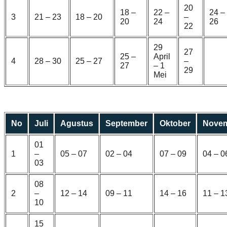
20
18 –
22 –
24 –
3
21 – 23
18 – 20
–
20
24
26
22
29
27
25 –
April
4
28 – 30
25 – 27
–
27
– 1
29
Mei
No
Juli
Agustus
September
Oktober
Nove
01
1
–
05 – 07
02 – 04
07 – 09
04 – 0
03
08
2
–
12 – 14
09 – 11
14 – 16
11 – 1
10
15