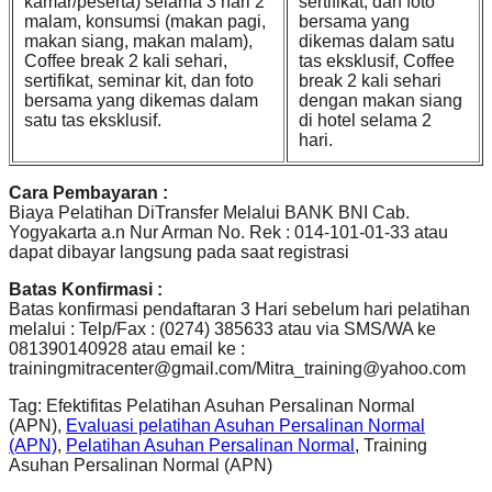
kamar/peserta) selama 3 hari 2
sertifikat, dan foto
malam, konsumsi (makan pagi,
bersama yang
makan siang, makan malam),
dikemas dalam satu
Coffee break 2 kali sehari,
tas eksklusif, Coffee
sertifikat, seminar kit, dan foto
break 2 kali sehari
bersama yang dikemas dalam
dengan makan siang
satu tas eksklusif.
di hotel selama 2
hari.
Cara Pembayaran :
Biaya Pelatihan DiTransfer Melalui BANK BNI Cab.
Yogyakarta a.n Nur Arman No. Rek : 014-101-01-33 atau
dapat dibayar langsung pada saat registrasi
Batas Konfirmasi :
Batas konfirmasi pendaftaran 3 Hari sebelum hari pelatihan
melalui : Telp/Fax : (0274) 385633 atau via SMS/WA ke
081390140928 atau email ke :
trainingmitracenter@gmail.com/Mitra_training@yahoo.com
Tag: Efektifitas Pelatihan Asuhan Persalinan Normal
(APN),
Evaluasi pelatihan Asuhan Persalinan Normal
(APN)
,
Pelatihan Asuhan Persalinan Normal
, Training
Asuhan Persalinan Normal (APN)