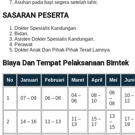
Asuhan pada bayi segera setelah lahir.
SASARAN PESERTA
Dokter Spesialis Kandungan.
Bidan.
Asisten Dokter Spesialis Kandungan.
Perawat
Dokter Anak Dan Pihak-Pihak Terait Lainnya
Biaya Dan Tempat Pelaksanaan Bimtek
No
Januari
Februari
Maret
April
Mei
Juni
06
04 –
08 –
10 –
1
07 – 09
06 – 08
–
06
10
12
08
13
11 –
15 –
17 –
2
14 – 16
11 – 13
–
13
17
19
15