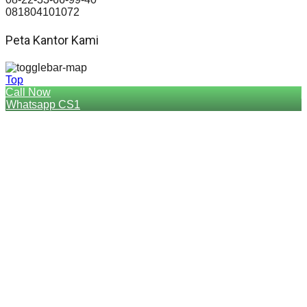
081804101072
Peta Kantor Kami
Top
Call Now
Whatsapp CS1