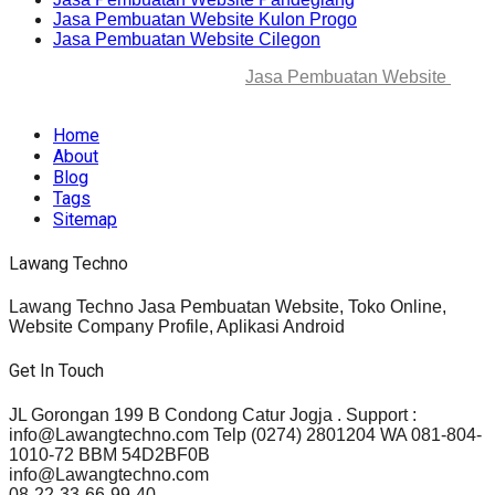
Jasa Pembuatan Website Kulon Progo
Jasa Pembuatan Website Cilegon
© 2025-2045 Lawang Techno
Jasa Pembuatan Website
. All
rights reserved.
Home
About
Blog
Tags
Sitemap
Lawang Techno
Lawang Techno Jasa Pembuatan Website, Toko Online,
Website Company Profile, Aplikasi Android
Get In Touch
JL Gorongan 199 B Condong Catur Jogja . Support :
info@Lawangtechno.com Telp (0274) 2801204 WA 081-804-
1010-72 BBM 54D2BF0B
info@Lawangtechno.com
08-22-33-66-99-40