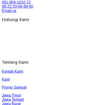
081-804-1010-72
08-22-33-66-99-40
Email us
Hubungi Kami
WA 081 804 1010 72 (24 Jam)
Jam Kerja Kantor : 08.00–17.00 WIB
Alamat kantor
Jl. Gorongan 6 199B Condong Catur Kec. Depok, Kabupaten
Sleman, Daerah Istimewa Yogyakarta 55281
Tentang Kami
Kontak Kami
Karir
Promo Spesial
Jawa Timur
Jawa Tengah
Jawa Barat