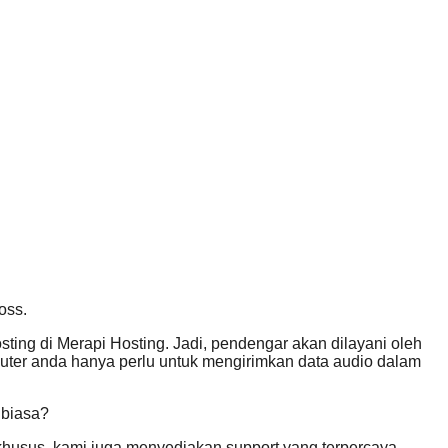
oss.
ting di Merapi Hosting. Jadi, pendengar akan dilayani oleh
puter anda hanya perlu untuk mengirimkan data audio dalam
 biasa?
khusus, kami juga menyediakan support yang terpercaya.