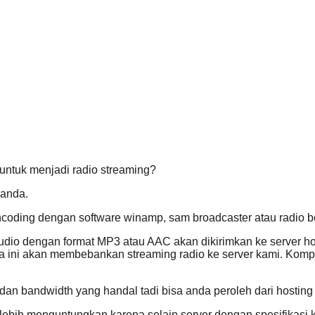
 untuk menjadi radio streaming?
anda.
encoding dengan software winamp, sam broadcaster atau radio b
audio dengan format MP3 atau AAC akan dikirimkan ke server hos
ara ini akan membebankan streaming radio ke server kami. Kom
dan bandwidth yang handal tadi bisa anda peroleh dari hosting
lebih menguntungkan karena selain server dengan spesifikasi 