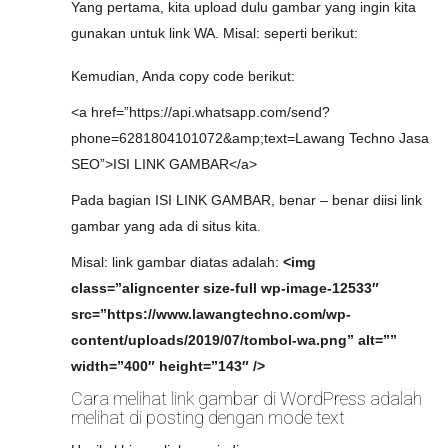
Yang pertama, kita upload dulu gambar yang ingin kita
gunakan untuk link WA. Misal: seperti berikut:
Kemudian, Anda copy code berikut:
<a href=”https://api.whatsapp.com/send?
phone=6281804101072&amp;text=Lawang Techno Jasa
SEO”>ISI LINK GAMBAR</a>
Pada bagian ISI LINK GAMBAR, benar – benar diisi link
gambar yang ada di situs kita.
Misal: link gambar diatas adalah:
<img
class=”aligncenter size-full wp-image-12533″
src=”https://www.lawangtechno.com/wp-
content/uploads/2019/07/tombol-wa.png” alt=””
width=”400″ height=”143″ />
Cara melihat link gambar di WordPress adalah
melihat di posting dengan mode text