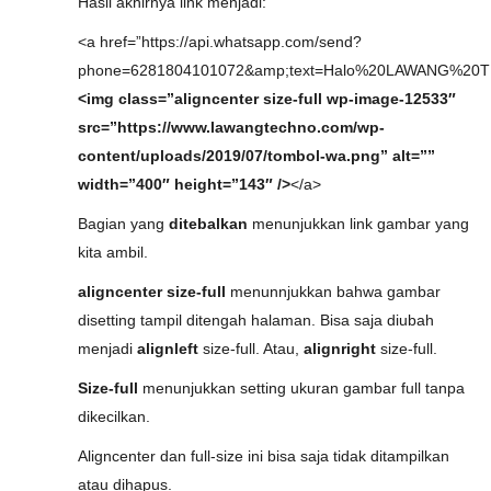
Hasil akhirnya link menjadi:
<a href=”https://api.whatsapp.com/send?
phone=6281804101072&amp;text=Halo%20LAWANG%20
<img class=”aligncenter size-full wp-image-12533″
src=”https://www.lawangtechno.com/wp-
content/uploads/2019/07/tombol-wa.png” alt=””
width=”400″ height=”143″ />
</a>
Bagian yang
ditebalkan
menunjukkan link gambar yang
kita ambil.
aligncenter size-full
menunnjukkan bahwa gambar
disetting tampil ditengah halaman. Bisa saja diubah
menjadi
alignleft
size-full. Atau,
alignright
size-full.
Size-full
menunjukkan setting ukuran gambar full tanpa
dikecilkan.
Aligncenter dan full-size ini bisa saja tidak ditampilkan
atau dihapus.