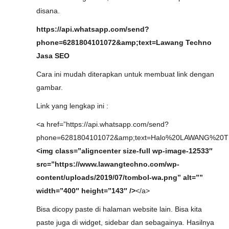
disana.
https://api.whatsapp.com/send?
phone=6281804101072&amp;text=Lawang Techno
Jasa SEO
Cara ini mudah diterapkan untuk membuat link dengan
gambar.
Link yang lengkap ini :
<a href=”https://api.whatsapp.com/send?
phone=6281804101072&amp;text=Halo%20LAWANG%20
<img class=”aligncenter size-full wp-image-12533″
src=”https://www.lawangtechno.com/wp-
content/uploads/2019/07/tombol-wa.png” alt=””
width=”400″ height=”143″ />
</a>
Bisa dicopy paste di halaman website lain. Bisa kita
paste juga di widget, sidebar dan sebagainya. Hasilnya