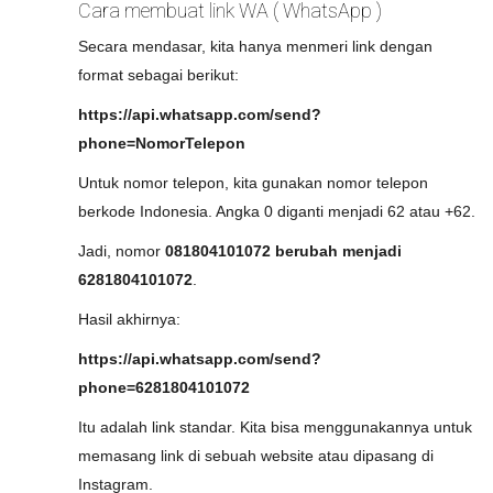
Cara membuat link WA ( WhatsApp )
Secara mendasar, kita hanya menmeri link dengan
format sebagai berikut:
https://api.whatsapp.com/send?
phone=NomorTelepon
Untuk nomor telepon, kita gunakan nomor telepon
berkode Indonesia. Angka 0 diganti menjadi 62 atau +62.
Jadi, nomor
081804101072 berubah menjadi
6281804101072
.
Hasil akhirnya:
https://api.whatsapp.com/send?
phone=6281804101072
Itu adalah link standar. Kita bisa menggunakannya untuk
memasang link di sebuah website atau dipasang di
Instagram.