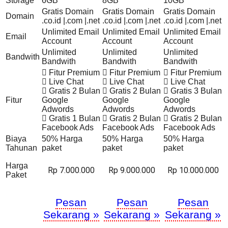
Storage
6GB
8GB
10GB
Gratis Domain
Gratis Domain
Gratis Domain
Domain
.co.id |.com |.net
.co.id |.com |.net
.co.id |.com |.net
Unlimited Email
Unlimited Email
Unlimited Email
Email
Account
Account
Account
Unlimited
Unlimited
Unlimited
Bandwith
Bandwith
Bandwith
Bandwith
Fitur Premium
Fitur Premium
Fitur Premium
Live Chat
Live Chat
Live Chat
Gratis 2 Bulan
Gratis 2 Bulan
Gratis 3 Bulan
Fitur
Google
Google
Google
Adwords
Adwords
Adwords
Gratis 1 Bulan
Gratis 2 Bulan
Gratis 2 Bulan
Facebook Ads
Facebook Ads
Facebook Ads
Biaya
50% Harga
50% Harga
50% Harga
Tahunan
paket
paket
paket
Harga
Rp 7.000.000
Rp 9.000.000
Rp 10.000.000
Paket
Pesan
Pesan
Pesan
Sekarang »
Sekarang »
Sekarang »