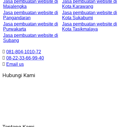
Jasa pembuatan website di
Jasa pembuatan website di
Majalengka
Kota Karawang
Jasa pembuatan website di
Jasa pembuatan website di
Pangandaran
Kota Sukabumi
Jasa pembuatan website di
Jasa pembuatan website di
Purwakarta
Kota Tasikmalaya
Jasa pembuatan website di
Subang
081-804-1010-72
08-22-33-66-99-40
Email us
Hubungi Kami
WA 081 804 1010 72 (24 Jam)
Jam Kerja Kantor : 08.00–17.00 WIB
Alamat kantor
Jl. Gorongan 6 199B Condong Catur Kec. Depok, Kabupaten
Sleman, Daerah Istimewa Yogyakarta 55281
Tentang Kami