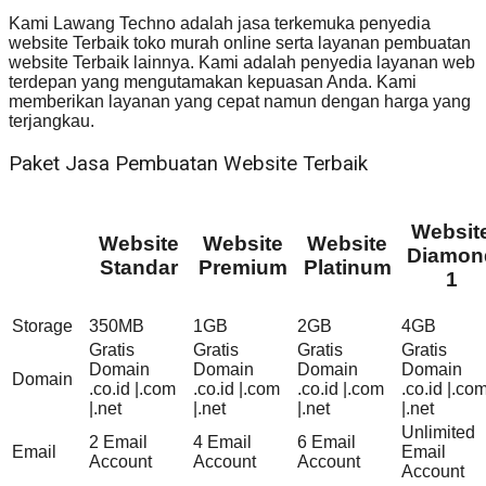
Kami Lawang Techno adalah jasa terkemuka penyedia
website Terbaik toko murah online serta layanan pembuatan
website Terbaik lainnya. Kami adalah penyedia layanan web
terdepan yang mengutamakan kepuasan Anda. Kami
memberikan layanan yang cepat namun dengan harga yang
terjangkau.
Paket Jasa Pembuatan Website Terbaik
Websit
Website
Website
Website
Diamon
Standar
Premium
Platinum
1
Storage
350MB
1GB
2GB
4GB
Gratis
Gratis
Gratis
Gratis
Domain
Domain
Domain
Domain
Domain
.co.id |.com
.co.id |.com
.co.id |.com
.co.id |.co
|.net
|.net
|.net
|.net
Unlimited
2 Email
4 Email
6 Email
Email
Email
Account
Account
Account
Account