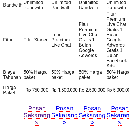
Unlimited
Unlimited
Unlimited
Unlimited
Bandwith
Bandwith
Bandwith
Bandwith
Bandwith
Fitur
Premium
Fitur
Live Chat
Premium
Gratis 1
Fitur
Live Chat
Bulan
Fitur
Fitur Starter
Premium
Gratis 1
Google
Live Chat
Bulan
Adwords
Google
Gratis 1
Adwords
Bulan
Facebook
Ads
Biaya
50% Harga
50% Harga
50% Harga
50% Harg
Tahunan
paket
paket
paket
paket
Harga
Rp 750.000
Rp 1.500.000
Rp 2.500.000
Rp 5.000.0
Paket
Pesan
Pesan
Pesan
Pesan
Sekarang
Sekarang
Sekarang
Sekara
»
»
»
»