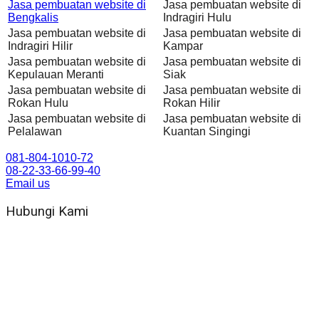
Jasa pembuatan website di
Jasa pembuatan website di
Bengkalis
Indragiri Hulu
Jasa pembuatan website di
Jasa pembuatan website di
Indragiri Hilir
Kampar
Jasa pembuatan website di
Jasa pembuatan website di
Kepulauan Meranti
Siak
Jasa pembuatan website di
Jasa pembuatan website di
Rokan Hulu
Rokan Hilir
Jasa pembuatan website di
Jasa pembuatan website di
Pelalawan
Kuantan Singingi
081-804-1010-72
08-22-33-66-99-40
Email us
Hubungi Kami
WA 081 804 1010 72 (24 Jam)
Jam Kerja Kantor : 08.00–17.00 WIB
Alamat kantor
Jl. Gorongan 6 199B Condong Catur Kec. Depok, Kabupaten
Sleman, Daerah Istimewa Yogyakarta 55281