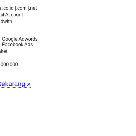
.co.id |.com |.net
il Account
ndwith
m
an Google Adwords
an Facebook Ads
ket
.000.000
Sekarang »