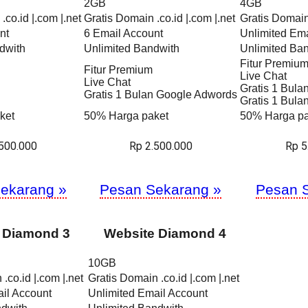
2GB
4GB
.co.id |.com |.net
Gratis Domain .co.id |.com |.net
Gratis Domain 
nt
6 Email Account
Unlimited Ema
dwith
Unlimited Bandwith
Unlimited Ba
Fitur Premiu
Fitur Premium
Live Chat
Live Chat
Gratis 1 Bul
Gratis 1 Bulan Google Adwords
Gratis 1 Bul
ket
50% Harga paket
50% Harga pa
.500.000
Rp 2.500.000
Rp 5
ekarang »
Pesan Sekarang »
Pesan 
 Diamond 3
Website Diamond 4
10GB
.co.id |.com |.net
Gratis Domain .co.id |.com |.net
il Account
Unlimited Email Account