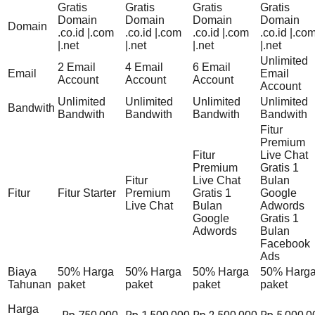
Gratis
Gratis
Gratis
Gratis
Domain
Domain
Domain
Domain
Domain
.co.id |.com
.co.id |.com
.co.id |.com
.co.id |.co
|.net
|.net
|.net
|.net
Unlimited
2 Email
4 Email
6 Email
Email
Email
Account
Account
Account
Account
Unlimited
Unlimited
Unlimited
Unlimited
Bandwith
Bandwith
Bandwith
Bandwith
Bandwith
Fitur
Premium
Fitur
Live Chat
Premium
Gratis 1
Fitur
Live Chat
Bulan
Fitur
Fitur Starter
Premium
Gratis 1
Google
Live Chat
Bulan
Adwords
Google
Gratis 1
Adwords
Bulan
Facebook
Ads
Biaya
50% Harga
50% Harga
50% Harga
50% Harg
Tahunan
paket
paket
paket
paket
Harga