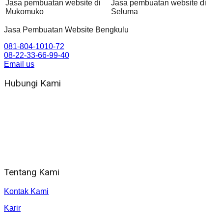
Jasa pembuatan website di
Jasa pembuatan website di
Mukomuko
Seluma
Jasa Pembuatan Website Bengkulu
081-804-1010-72
08-22-33-66-99-40
Email us
Hubungi Kami
WA 081 804 1010 72 (24 Jam)
Jam Kerja Kantor : 08.00–17.00 WIB
Alamat kantor
Jl. Gorongan 6 199B Condong Catur Kec. Depok, Kabupaten
Sleman, Daerah Istimewa Yogyakarta 55281
Tentang Kami
Kontak Kami
Karir