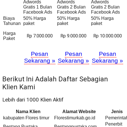
Adwords
Adwords
Adwords
Gratis 1 Bulan
Gratis 2 Bulan
Gratis 2 Bulan
Facebook Ads
Facebook Ads
Facebook Ads
Biaya
50% Harga
50% Harga
50% Harga
Tahunan
paket
paket
paket
Harga
Rp 7.000.000
Rp 9.000.000
Rp 10.000.000
Paket
Pesan
Pesan
Pesan
Sekarang »
Sekarang »
Sekarang »
Berikut Ini Adalah Daftar Sebagian
Klien Kami
Lebih dari 1000 Klien Aktif
Nama Klien
Alamat Website
Jenis
kabupaten Flores timur
Florestimurkab.go.id
Pemerinta
Penerbit
Bentang Pustaka
Bentangpustaka.com