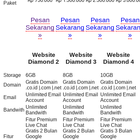
Rp 750.000
Rp 1.500.000
Rp 2.500.000
Rp 5.000.0
Paket
Pesan
Pesan
Pesan
Pesan
Sekarang
Sekarang
Sekarang
Sekara
»
»
»
»
Website
Website
Website
Diamond 2
Diamond 3
Diamond 4
Storage
6GB
8GB
10GB
Gratis Domain
Gratis Domain
Gratis Domain
Domain
.co.id |.com |.net
.co.id |.com |.net
.co.id |.com |.net
Unlimited Email
Unlimited Email
Unlimited Email
Email
Account
Account
Account
Unlimited
Unlimited
Unlimited
Bandwith
Bandwith
Bandwith
Bandwith
Fitur Premium
Fitur Premium
Fitur Premium
Live Chat
Live Chat
Live Chat
Gratis 2 Bulan
Gratis 2 Bulan
Gratis 3 Bulan
Fitur
Google
Google
Google