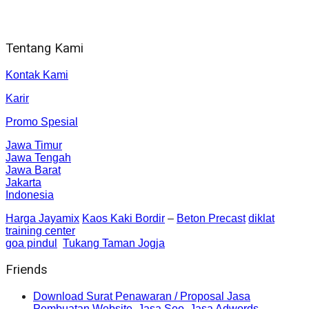
Jl. Gorongan 6 199B Condong Catur Kec. Depok, Kabupaten
Sleman, Daerah Istimewa Yogyakarta 55281
Tentang Kami
Kontak Kami
Karir
Promo Spesial
Jawa Timur
Jawa Tengah
Jawa Barat
Jakarta
Indonesia
Harga Jayamix
Kaos Kaki Bordir
–
Beton Precast
diklat
training center
goa pindul
Tukang Taman Jogja
Friends
Download Surat Penawaran / Proposal Jasa
Pembuatan Website, Jasa Seo, Jasa Adwords