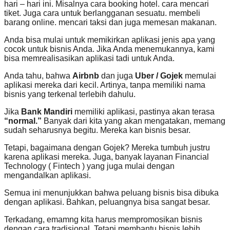
hari – hari ini. Misalnya cara booking hotel. cara mencari
tiket. Juga cara untuk berlangganan sesuatu. membeli
barang online. mencari taksi dan juga memesan makanan.
Anda bisa mulai untuk memikirkan aplikasi jenis apa yang
cocok untuk bisnis Anda. Jika Anda menemukannya, kami
bisa memrealisasikan aplikasi tadi untuk Anda.
Anda tahu, bahwa
Airbnb
dan juga
Uber / Gojek
memulai
aplikasi mereka dari kecil. Artinya, tanpa memiliki nama
bisnis yang terkenal terlebih dahulu.
Jika
Bank Mandiri
memiliki aplikasi, pastinya akan terasa
“normal.”
Banyak dari kita yang akan mengatakan, memang
sudah seharusnya begitu. Mereka kan bisnis besar.
Tetapi, bagaimana dengan Gojek? Mereka tumbuh justru
karena aplikasi mereka. Juga, banyak layanan Financial
Technology ( Fintech ) yang juga mulai dengan
mengandalkan aplikasi.
Semua ini menunjukkan bahwa peluang bisnis bisa dibuka
dengan aplikasi. Bahkan, peluangnya bisa sangat besar.
Terkadang, emamng kita harus mempromosikan bisnis
dengan cara tradisional. Tetapi membantu bisnis lebih