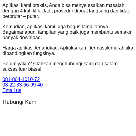
Aplikasi kami praktis. Anda bisa menyelesaikan masalah
dengan 4 kali klik. Jadi, prosedur dibuat langsung dan tidak
berprutar – putar.
Kemudian, aplikasi kami juga bagus tampilannya.
Bagaimanapun, tampilan yang baik juga membantu semakin
banyak download.
Harga aplikasi terjangkau. Apliaksi kami termasuk murah jika
dibandingkan fungsinya.
Belum yakin? silahkan menghubungi kami dan salam
sukses luar biasa!
081-804-1010-72
08-22-33-66-99-40
Email us
Hubungi Kami
WA 081 804 1010 72 (24 Jam)
Jam Kerja Kantor : 08.00–17.00 WIB
Alamat kantor