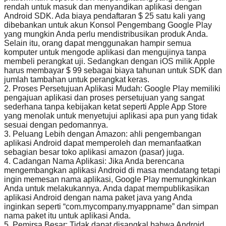
rendah untuk masuk dan menyandikan aplikasi dengan
Android SDK. Ada biaya pendaftaran $ 25 satu kali yang
dibebankan untuk akun Konsol Pengembang Google Play
yang mungkin Anda perlu mendistribusikan produk Anda.
Selain itu, orang dapat menggunakan hampir semua
komputer untuk mengode aplikasi dan mengujinya tanpa
membeli perangkat uji. Sedangkan dengan iOS milik Apple
harus membayar $ 99 sebagai biaya tahunan untuk SDK dan
jumlah tambahan untuk perangkat keras.
2. Proses Persetujuan Aplikasi Mudah: Google Play memiliki
pengajuan aplikasi dan proses persetujuan yang sangat
sederhana tanpa kebijakan ketat seperti Apple App Store
yang menolak untuk menyetujui aplikasi apa pun yang tidak
sesuai dengan pedomannya.
3. Peluang Lebih dengan Amazon: ahli pengembangan
aplikasi Android dapat memperoleh dan memanfaatkan
sebagian besar toko aplikasi amazon (pasar) juga.
4. Cadangan Nama Aplikasi: Jika Anda berencana
mengembangkan aplikasi Android di masa mendatang tetapi
ingin memesan nama aplikasi, Google Play memungkinkan
Anda untuk melakukannya. Anda dapat mempublikasikan
aplikasi Android dengan nama paket java yang Anda
inginkan seperti “com.mycompany.myappname” dan simpan
nama paket itu untuk aplikasi Anda.
5. Pemirsa Besar: Tidak dapat disangkal bahwa Android