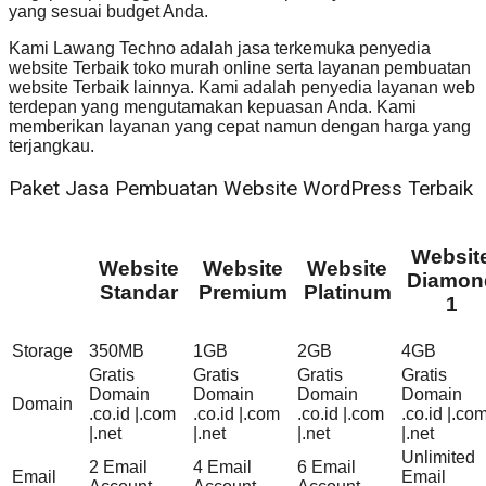
yang sesuai budget Anda.
Kami Lawang Techno adalah jasa terkemuka penyedia
website Terbaik toko murah online serta layanan pembuatan
website Terbaik lainnya. Kami adalah penyedia layanan web
terdepan yang mengutamakan kepuasan Anda. Kami
memberikan layanan yang cepat namun dengan harga yang
terjangkau.
Paket Jasa Pembuatan Website WordPress Terbaik
Websit
Website
Website
Website
Diamon
Standar
Premium
Platinum
1
Storage
350MB
1GB
2GB
4GB
Gratis
Gratis
Gratis
Gratis
Domain
Domain
Domain
Domain
Domain
.co.id |.com
.co.id |.com
.co.id |.com
.co.id |.co
|.net
|.net
|.net
|.net
Unlimited
2 Email
4 Email
6 Email
Email
Email