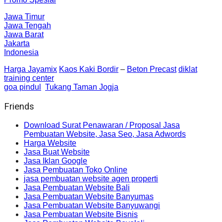
Jawa Timur
Jawa Tengah
Jawa Barat
Jakarta
Indonesia
Harga Jayamix
Kaos Kaki Bordir
–
Beton Precast
diklat
training center
goa pindul
Tukang Taman Jogja
Friends
Download Surat Penawaran / Proposal Jasa
Pembuatan Website, Jasa Seo, Jasa Adwords
Harga Website
Jasa Buat Website
Jasa Iklan Google
Jasa Pembuatan Toko Online
jasa pembuatan website agen properti
Jasa Pembuatan Website Bali
Jasa Pembuatan Website Banyumas
Jasa Pembuatan Website Banyuwangi
Jasa Pembuatan Website Bisnis