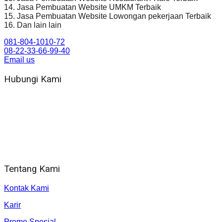
14. Jasa Pembuatan Website UMKM Terbaik
15. Jasa Pembuatan Website Lowongan pekerjaan Terbaik
16. Dan lain lain
081-804-1010-72
08-22-33-66-99-40
Email us
Hubungi Kami
WA 081 804 1010 72 (24 Jam)
Jam Kerja Kantor : 08.00–17.00 WIB
Alamat kantor
Jl. Gorongan 6 199B Condong Catur Kec. Depok, Kabupaten
Sleman, Daerah Istimewa Yogyakarta 55281
Tentang Kami
Kontak Kami
Karir
Promo Spesial