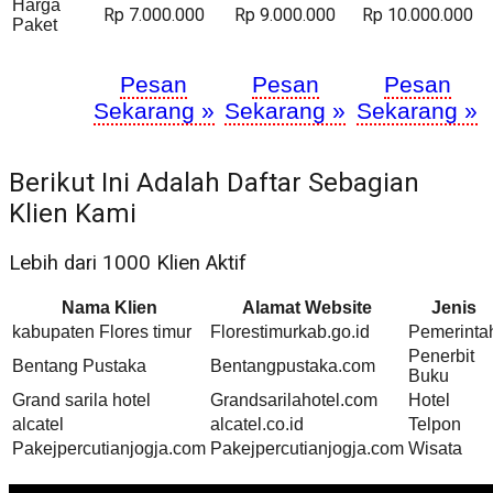
Harga
Rp 7.000.000
Rp 9.000.000
Rp 10.000.000
Paket
Pesan
Pesan
Pesan
Sekarang »
Sekarang »
Sekarang »
Berikut Ini Adalah Daftar Sebagian
Klien Kami
Lebih dari 1000 Klien Aktif
Nama Klien
Alamat Website
Jenis
kabupaten Flores timur
Florestimurkab.go.id
Pemerinta
Penerbit
Bentang Pustaka
Bentangpustaka.com
Buku
Grand sarila hotel
Grandsarilahotel.com
Hotel
alcatel
alcatel.co.id
Telpon
Pakejpercutianjogja.com
Pakejpercutianjogja.com
Wisata