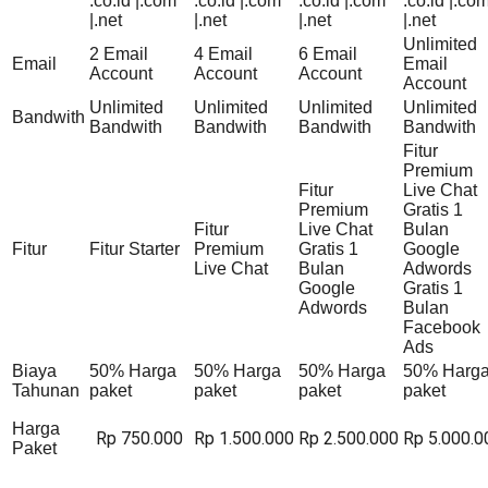
.co.id |.com
.co.id |.com
.co.id |.com
.co.id |.co
|.net
|.net
|.net
|.net
Unlimited
2 Email
4 Email
6 Email
Email
Email
Account
Account
Account
Account
Unlimited
Unlimited
Unlimited
Unlimited
Bandwith
Bandwith
Bandwith
Bandwith
Bandwith
Fitur
Premium
Fitur
Live Chat
Premium
Gratis 1
Fitur
Live Chat
Bulan
Fitur
Fitur Starter
Premium
Gratis 1
Google
Live Chat
Bulan
Adwords
Google
Gratis 1
Adwords
Bulan
Facebook
Ads
Biaya
50% Harga
50% Harga
50% Harga
50% Harg
Tahunan
paket
paket
paket
paket
Harga
Rp 750.000
Rp 1.500.000
Rp 2.500.000
Rp 5.000.0
Paket