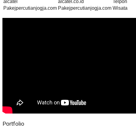
alcatel
alcatel.co.id
Telpon
Pakejpercutianjogja.com
Pakejpercutianjogja.com
Wisata
Portfolio