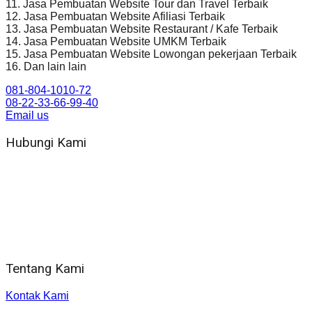
11. Jasa Pembuatan Website Tour dan Travel Terbaik
12. Jasa Pembuatan Website Afiliasi Terbaik
13. Jasa Pembuatan Website Restaurant / Kafe Terbaik
14. Jasa Pembuatan Website UMKM Terbaik
15. Jasa Pembuatan Website Lowongan pekerjaan Terbaik
16. Dan lain lain
081-804-1010-72
08-22-33-66-99-40
Email us
Hubungi Kami
WA 081 804 1010 72 (24 Jam)
Jam Kerja Kantor : 08.00–17.00 WIB
Alamat kantor
Jl. Gorongan 6 199B Condong Catur Kec. Depok, Kabupaten
Sleman, Daerah Istimewa Yogyakarta 55281
Tentang Kami
Kontak Kami