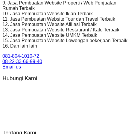
9. Jasa Pembuatan Website Properti / Web Penjualan
Rumah Terbaik
10. Jasa Pembuatan Website Iklan Terbaik
11. Jasa Pembuatan Website Tour dan Travel Terbaik
12. Jasa Pembuatan Website Afiliasi Terbaik
13. Jasa Pembuatan Website Restaurant / Kafe Terbaik
14. Jasa Pembuatan Website UMKM Terbaik
15. Jasa Pembuatan Website Lowongan pekerjaan Terbaik
16. Dan lain lain
081-804-1010-72
08-22-33-66-99-40
Email us
Hubungi Kami
WA 081 804 1010 72 (24 Jam)
Jam Kerja Kantor : 08.00–17.00 WIB
Alamat kantor
Jl. Gorongan 6 199B Condong Catur Kec. Depok, Kabupaten
Sleman, Daerah Istimewa Yogyakarta 55281
Tentang Kami