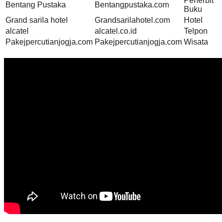
Penerbit
Bentang Pustaka
Bentangpustaka.com
Buku
Grand sarila hotel
Grandsarilahotel.com
Hotel
alcatel
alcatel.co.id
Telpon
Pakejpercutianjogja.com
Pakejpercutianjogja.com
Wisata