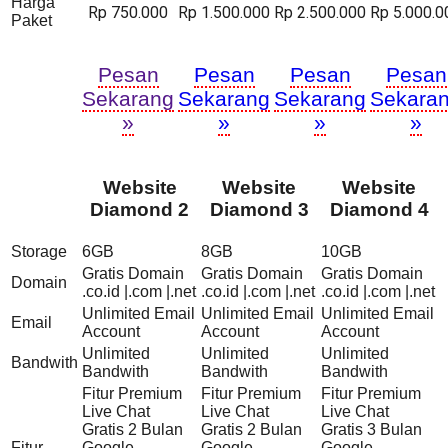
Harga
Rp 750.000
Rp 1.500.000
Rp 2.500.000
Rp 5.000.0
Paket
Pesan
Pesan
Pesan
Pesan
Sekarang
Sekarang
Sekarang
Sekara
»
»
»
»
Website
Website
Website
Diamond 2
Diamond 3
Diamond 4
Storage
6GB
8GB
10GB
Gratis Domain
Gratis Domain
Gratis Domain
Domain
.co.id |.com |.net
.co.id |.com |.net
.co.id |.com |.net
Unlimited Email
Unlimited Email
Unlimited Email
Email
Account
Account
Account
Unlimited
Unlimited
Unlimited
Bandwith
Bandwith
Bandwith
Bandwith
Fitur Premium
Fitur Premium
Fitur Premium
Live Chat
Live Chat
Live Chat
Gratis 2 Bulan
Gratis 2 Bulan
Gratis 3 Bulan
Fitur
Google
Google
Google