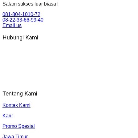
Salam sukses luar biasa !
081-804-1010-72
08-22-33-66-99-40
Email us
Hubungi Kami
WA 081 804 1010 72 (24 Jam)
Jam Kerja Kantor : 08.00–17.00 WIB
Alamat kantor
Jl. Gorongan 6 199B Condong Catur Kec. Depok, Kabupaten
Sleman, Daerah Istimewa Yogyakarta 55281
Tentang Kami
Kontak Kami
Karir
Promo Spesial
Jawa Timur