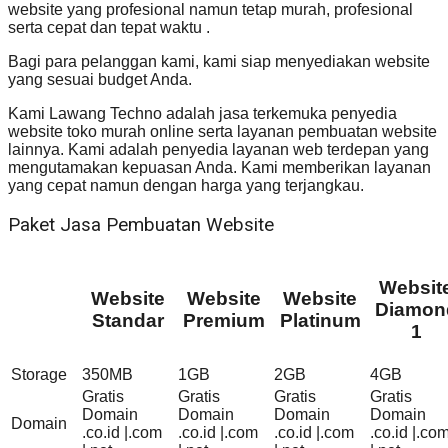
website yang profesional namun tetap murah, profesional
serta cepat dan tepat waktu .
Bagi para pelanggan kami, kami siap menyediakan website
yang sesuai budget Anda.
Kami Lawang Techno adalah jasa terkemuka penyedia
website toko murah online serta layanan pembuatan website
lainnya. Kami adalah penyedia layanan web terdepan yang
mengutamakan kepuasan Anda. Kami memberikan layanan
yang cepat namun dengan harga yang terjangkau.
Paket Jasa Pembuatan Website
Websit
Website
Website
Website
Diamon
Standar
Premium
Platinum
1
Storage
350MB
1GB
2GB
4GB
Gratis
Gratis
Gratis
Gratis
Domain
Domain
Domain
Domain
Domain
.co.id |.com
.co.id |.com
.co.id |.com
.co.id |.co