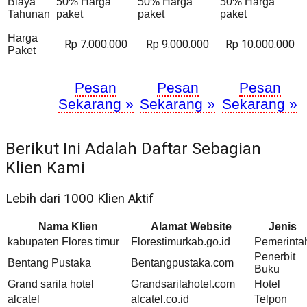
Biaya
50% Harga
50% Harga
50% Harga
Tahunan
paket
paket
paket
Harga
Rp 7.000.000
Rp 9.000.000
Rp 10.000.000
Paket
Pesan
Pesan
Pesan
Sekarang »
Sekarang »
Sekarang »
Berikut Ini Adalah Daftar Sebagian
Klien Kami
Lebih dari 1000 Klien Aktif
Nama Klien
Alamat Website
Jenis
kabupaten Flores timur
Florestimurkab.go.id
Pemerinta
Penerbit
Bentang Pustaka
Bentangpustaka.com
Buku
Grand sarila hotel
Grandsarilahotel.com
Hotel
alcatel
alcatel.co.id
Telpon