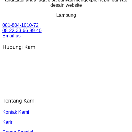
desain website
Lampung
081-804-1010-72
08-22-33-66-99-40
Email us
Hubungi Kami
WA 081 804 1010 72 (24 Jam)
Jam Kerja Kantor : 08.00–17.00 WIB
Alamat kantor
Jl. Gorongan 6 199B Condong Catur Kec. Depok, Kabupaten
Sleman, Daerah Istimewa Yogyakarta 55281
Tentang Kami
Kontak Kami
Karir