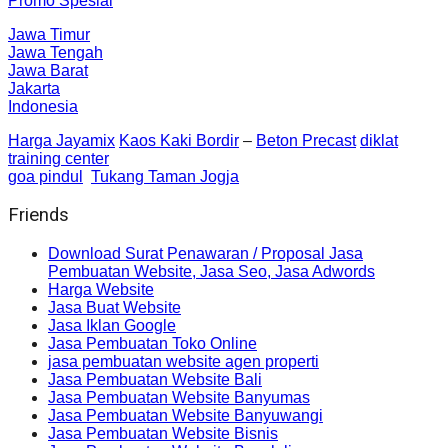
Promo Spesial
Jawa Timur
Jawa Tengah
Jawa Barat
Jakarta
Indonesia
Harga Jayamix
Kaos Kaki Bordir
–
Beton Precast
diklat
training center
goa pindul
Tukang Taman Jogja
Friends
Download Surat Penawaran / Proposal Jasa
Pembuatan Website, Jasa Seo, Jasa Adwords
Harga Website
Jasa Buat Website
Jasa Iklan Google
Jasa Pembuatan Toko Online
jasa pembuatan website agen properti
Jasa Pembuatan Website Bali
Jasa Pembuatan Website Banyumas
Jasa Pembuatan Website Banyuwangi
Jasa Pembuatan Website Bisnis