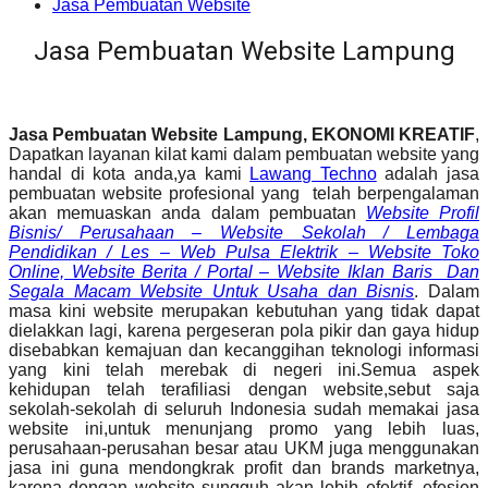
Jasa Pembuatan Website
Jasa Pembuatan Website Lampung
Jasa Pembuatan Website Lampung, EKONOMI KREATIF
,
Dapatkan layanan kilat kami dalam pembuatan website yang
handal di kota anda,ya kami
Lawang Techno
adalah jasa
pembuatan website profesional yang telah berpengalaman
akan memuaskan anda dalam pembuatan
Website Profil
Bisnis/ Perusahaan – Website Sekolah / Lembaga
Pendidikan / Les – Web Pulsa Elektrik – Website Toko
Online, Website Berita / Portal – Website Iklan Baris Dan
Segala Macam Website Untuk Usaha dan Bisnis
. Dalam
masa kini website merupakan kebutuhan yang tidak dapat
dielakkan lagi, karena pergeseran pola pikir dan gaya hidup
disebabkan kemajuan dan kecanggihan teknologi informasi
yang kini telah merebak di negeri ini.Semua aspek
kehidupan telah terafiliasi dengan website,sebut saja
sekolah-sekolah di seluruh Indonesia sudah memakai jasa
website ini,untuk menunjang promo yang lebih luas,
perusahaan-perusahan besar atau UKM juga menggunakan
jasa ini guna mendongkrak profit dan brands marketnya,
karena dengan website sungguh akan lebih efektif, efesien