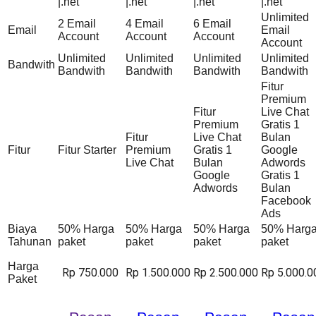
|.net
|.net
|.net
|.net
Unlimited
2 Email
4 Email
6 Email
Email
Email
Account
Account
Account
Account
Unlimited
Unlimited
Unlimited
Unlimited
Bandwith
Bandwith
Bandwith
Bandwith
Bandwith
Fitur
Premium
Fitur
Live Chat
Premium
Gratis 1
Fitur
Live Chat
Bulan
Fitur
Fitur Starter
Premium
Gratis 1
Google
Live Chat
Bulan
Adwords
Google
Gratis 1
Adwords
Bulan
Facebook
Ads
Biaya
50% Harga
50% Harga
50% Harga
50% Harg
Tahunan
paket
paket
paket
paket
Harga
Rp 750.000
Rp 1.500.000
Rp 2.500.000
Rp 5.000.0
Paket