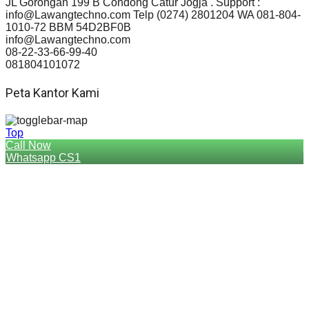
JL Gorongan 199 B Condong Catur Jogja . Support :
info@Lawangtechno.com Telp (0274) 2801204 WA 081-804-
1010-72 BBM 54D2BF0B
info@Lawangtechno.com
08-22-33-66-99-40
081804101072
Peta Kantor Kami
Top
Call Now
Whatsapp CS1