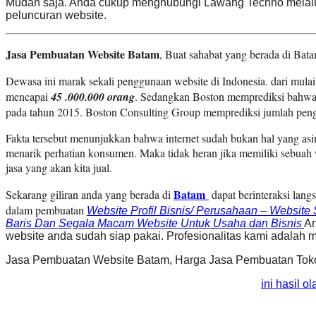
Mudah saja. Anda cukup menghubungi Lawang Techno melalui 
peluncuran website.
Jasa Pembuatan Website Batam
, Buat sahabat yang berada di Bata
Dewasa ini marak sekali penggunaan website di Indonesia. dari mulai
mencapai
45 .000.000 orang
. Sedangkan
Boston
memprediksi bahwa 
pada tahun 2015. Boston Consulting Group memprediksi jumlah peng
Fakta tersebut menunjukkan bahwa internet sudah bukan hal yang asin
menarik perhatian konsumen. Maka tidak heran jika memiliki sebuah
jasa yang akan kita jual.
Batam
Sekarang giliran anda yang berada di
dapat berinteraksi la
dalam pembuatan
Website Profil Bisnis/ Perusahaan – Website 
Baris Dan Segala Macam Website Untuk Usaha dan Bisnis
An
website anda sudah siap pakai. Profesionalitas kami adala
Jasa Pembuatan Website Batam, Harga Jasa Pembuatan Tok
ini hasil 