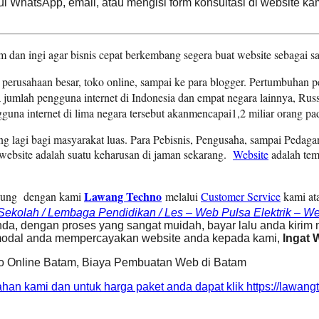
WhatsApp, email, atau mengisi form konsultasi di website k
m dan ingi agar bisnis cepat berkembang segera buat website sebagai 
 perusahaan besar, toko online, sampai ke para blogger. Pertumbuhan p
jumlah pengguna internet di Indonesia dan empat
negara
lainnya,
Russ
guna internet di
lima
negara tersebut akanmencapai1,2 miliar orang pa
g lagi bagi masyarakat luas. Para Pebisnis, Pengusaha, sampai Pedagan
 website adalah suatu keharusan di jaman sekarang.
Website
adalah tem
Lawang Techno
ngsung dengan kami
melalui
Customer Service
kami at
Sekolah / Lembaga Pendidikan / Les – Web Pulsa Elektrik – Webs
da, dengan proses yang sangat muidah, bayar lalu anda kirim m
h modal anda mempercayakan website anda kepada kami,
Ingat 
o Online Batam, Biaya Pembuatan Web di Batam
olahan kami dan untuk harga paket anda dapat klik https://lawan