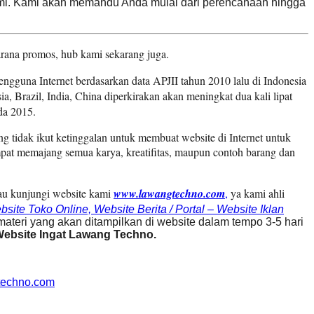
ami. Kami akan memandu Anda mulai dari perencanaan hingga
sarana promos, hub kami sekarang juga.
engguna Internet berdasarkan data APJII tahun 2010 lalu di
Indonesia
ia
,
Brazil
,
India
,
China
diperkirakan akan meningkat dua
kali
lipat
da 2015.
g tidak ikut ketinggalan untuk membuat website di Internet untuk
pat memajang semua karya, kreatifitas, maupun contoh barang dan
au kunjungi website kami
www.lawangtechno.com
,
ya kami ahli
ite Toko Online, Website Berita / Portal – Website Iklan
ateri yang akan ditampilkan di website dalam tempo 3-5 hari
Website Ingat Lawang Techno.
gtechno.com