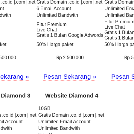
.co.id |.com |.net
Gratis Domain .co.id |.com |.net
Gratis Domain 
nt
6 Email Account
Unlimited Ema
dwith
Unlimited Bandwith
Unlimited Ba
Fitur Premiu
Fitur Premium
Live Chat
Live Chat
Gratis 1 Bul
Gratis 1 Bulan Google Adwords
Gratis 1 Bul
ket
50% Harga paket
50% Harga pa
.500.000
Rp 2.500.000
Rp 5
ekarang »
Pesan Sekarang »
Pesan 
 Diamond 3
Website Diamond 4
10GB
.co.id |.com |.net
Gratis Domain .co.id |.com |.net
il Account
Unlimited Email Account
ndwith
Unlimited Bandwith