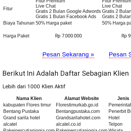
Fitur Premium
Fitur Premiu
Live Chat
Live Chat
Fitur
Gratis 2 Bulan Google Adwords
Gratis 2 Bul
Gratis 1 Bulan Facebook Ads
Gratis 2 Bul
Biaya Tahunan
50% Harga paket
50% Harga pa
Rp 7.000.000
Rp 9
Harga Paket
Pesan Sekarang »
Pesan 
Berikut Ini Adalah Daftar Sebagian Klien
Lebih dari 1000 Klien Aktif
Nama Klien
Alamat Website
Jenis
kabupaten Flores timur
Florestimurkab.go.id
Pemerinta
Bentang Pustaka
Bentangpustaka.com
Penerbit 
Grand sarila hotel
Grandsarilahotel.com
Hotel
alcatel
alcatel.co.id
Telpon
Pakejpercutianjogja.com
Pakejpercutianjogja.com
Wisata