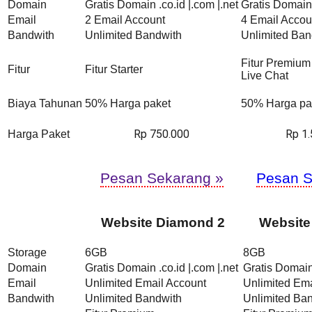
Domain
Gratis Domain .co.id |.com |.net
Gratis Domain 
Email
2 Email Account
4 Email Accou
Bandwith
Unlimited Bandwith
Unlimited Ban
Fitur Premium
Fitur
Fitur Starter
Live Chat
Biaya Tahunan
50% Harga paket
50% Harga pa
Rp 750.000
Rp 1
Harga Paket
Pesan Sekarang »
Pesan S
Website Diamond 2
Website
Storage
6GB
8GB
Domain
Gratis Domain .co.id |.com |.net
Gratis Domain 
Email
Unlimited Email Account
Unlimited Ema
Bandwith
Unlimited Bandwith
Unlimited Ba