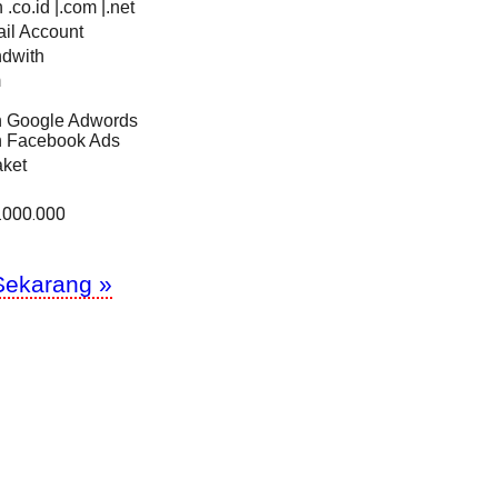
.co.id |.com |.net
il Account
ndwith
m
an Google Adwords
an Facebook Ads
ket
.000.000
Sekarang »