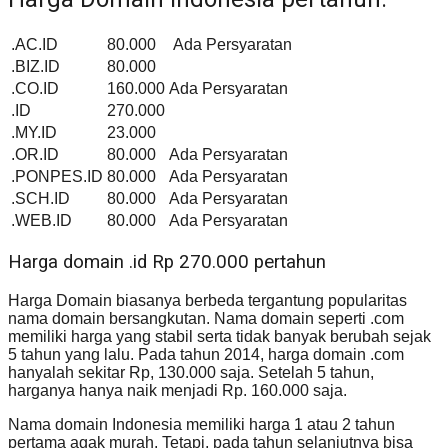
.AC.ID
80.000
Ada Persyaratan
.BIZ.ID
80.000
.CO.ID
160.000
Ada Persyaratan
.ID
270.000
.MY.ID
23.000
.OR.ID
80.000
Ada Persyaratan
.PONPES.ID
80.000
Ada Persyaratan
.SCH.ID
80.000
Ada Persyaratan
.WEB.ID
80.000
Ada Persyaratan
Harga domain .id Rp 270.000 pertahun
Harga Domain biasanya berbeda tergantung popularitas
nama domain bersangkutan. Nama domain seperti .com
memiliki harga yang stabil serta tidak banyak berubah sejak
5 tahun yang lalu. Pada tahun 2014, harga domain .com
hanyalah sekitar Rp, 130.000 saja. Setelah 5 tahun,
harganya hanya naik menjadi Rp. 160.000 saja.
Nama domain Indonesia memiliki harga 1 atau 2 tahun
pertama agak murah. Tetapi, pada tahun selanjutnya bisa