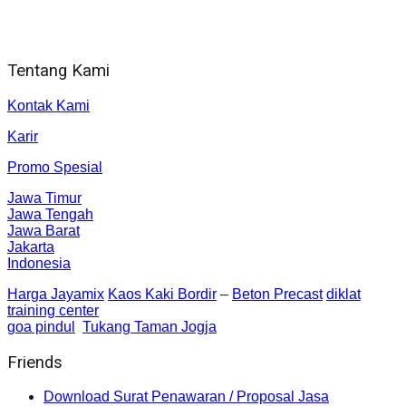
Jl. Gorongan 6 199B Condong Catur Kec. Depok, Kabupaten
Sleman, Daerah Istimewa Yogyakarta 55281
Tentang Kami
Kontak Kami
Karir
Promo Spesial
Jawa Timur
Jawa Tengah
Jawa Barat
Jakarta
Indonesia
Harga Jayamix
Kaos Kaki Bordir
–
Beton Precast
diklat
training center
goa pindul
Tukang Taman Jogja
Friends
Download Surat Penawaran / Proposal Jasa