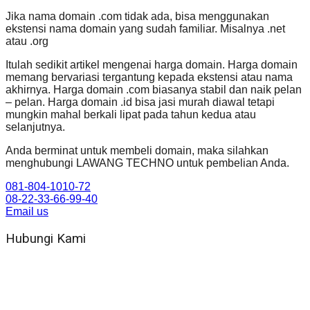
Jika nama domain .com tidak ada, bisa menggunakan
ekstensi nama domain yang sudah familiar. Misalnya .net
atau .org
Itulah sedikit artikel mengenai harga domain. Harga domain
memang bervariasi tergantung kepada ekstensi atau nama
akhirnya. Harga domain .com biasanya stabil dan naik pelan
– pelan. Harga domain .id bisa jasi murah diawal tetapi
mungkin mahal berkali lipat pada tahun kedua atau
selanjutnya.
Anda berminat untuk membeli domain, maka silahkan
menghubungi LAWANG TECHNO untuk pembelian Anda.
081-804-1010-72
08-22-33-66-99-40
Email us
Hubungi Kami
WA 081 804 1010 72 (24 Jam)
Jam Kerja Kantor : 08.00–17.00 WIB
Alamat kantor