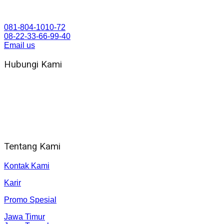
081-804-1010-72
08-22-33-66-99-40
Email us
Hubungi Kami
WA 081 804 1010 72 (24 Jam)
Jam Kerja Kantor : 08.00–17.00 WIB
Alamat kantor
Jl. Gorongan 6 199B Condong Catur Kec. Depok, Kabupaten 
Tentang Kami
Kontak Kami
Karir
Promo Spesial
Jawa Timur