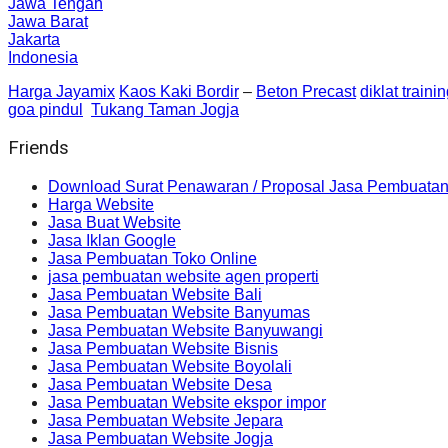
Jawa Tengah
Jawa Barat
Jakarta
Indonesia
Harga Jayamix
Kaos Kaki Bordir
–
Beton Precast
diklat traini
goa pindul
Tukang Taman Jogja
Friends
Download Surat Penawaran / Proposal Jasa Pembuatan
Harga Website
Jasa Buat Website
Jasa Iklan Google
Jasa Pembuatan Toko Online
jasa pembuatan website agen properti
Jasa Pembuatan Website Bali
Jasa Pembuatan Website Banyumas
Jasa Pembuatan Website Banyuwangi
Jasa Pembuatan Website Bisnis
Jasa Pembuatan Website Boyolali
Jasa Pembuatan Website Desa
Jasa Pembuatan Website ekspor impor
Jasa Pembuatan Website Jepara
Jasa Pembuatan Website Jogja