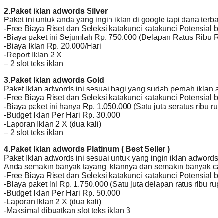
2.Paket iklan adwords Silver
Paket ini untuk anda yang ingin iklan di google tapi dana terb
-Free Biaya Riset dan Seleksi katakunci katakunci Potensial 
-Biaya paket ini Sejumlah Rp. 750.000 (Delapan Ratus Ribu R
-Biaya Iklan Rp. 20.000/Hari
-Report Iklan 2 X
– 2 slot teks iklan
3.Paket Iklan adwords Gold
Paket Iklan adwords ini sesuai bagi yang sudah pernah iklan 
-Free Biaya Riset dan Seleksi katakunci katakunci Potensial 
-Biaya paket ini hanya Rp. 1.050.000 (Satu juta seratus ribu r
-Budget Iklan Per Hari Rp. 30.000
-Laporan Iklan 2 X (dua kali)
– 2 slot teks iklan
4.Paket Iklan adwords Platinum ( Best Seller )
Paket Iklan adwords ini sesuai untuk yang ingin iklan adwo
Anda semakin banyak tayang iklannya dan semakin banyak c
-Free Biaya Riset dan Seleksi katakunci katakunci Potensial 
-Biaya paket ini Rp. 1.750.000 (Satu juta delapan ratus ribu r
-Budget Iklan Per Hari Rp. 50.000
-Laporan Iklan 2 X (dua kali)
-Maksimal dibuatkan slot teks iklan 3