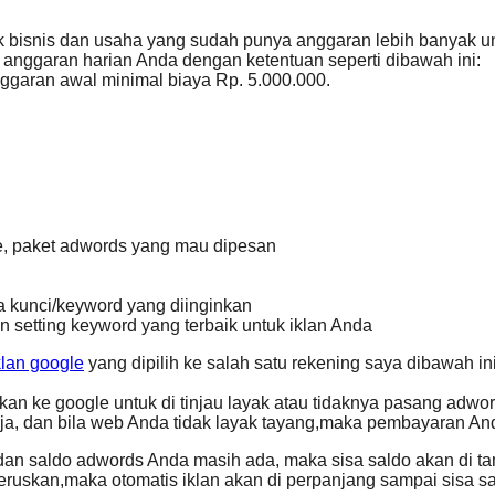
ik bisnis dan usaha yang sudah punya anggaran lebih banyak un
anggaran harian Anda dengan ketentuan seperti dibawah ini:
ggaran awal minimal biaya Rp. 5.000.000.
le, paket adwords yang mau dipesan
ta kunci/keyword yang diinginkan
n setting keyword yang terbaik untuk iklan Anda
klan google
yang dipilih ke salah satu rekening saya dibawah i
an ke google untuk di tinjau layak atau tidaknya pasang adwo
erja, dan bila web Anda tidak layak tayang,maka pembayaran 
an saldo adwords Anda masih ada, maka sisa saldo akan di tam
eruskan,maka otomatis iklan akan di perpanjang sampai sisa 