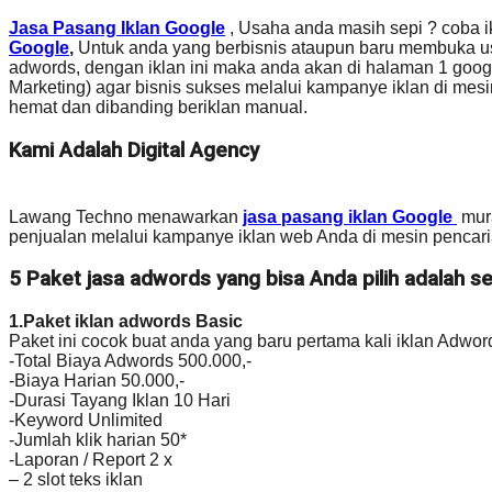
Jasa Pasang Iklan Google
, Usaha anda masih sepi ? coba i
Google
,
Untuk anda yang berbisnis ataupun baru membuka u
adwords, dengan iklan ini maka anda akan di halaman 1 go
Marketing) agar bisnis sukses melalui kampanye iklan di me
hemat dan dibanding beriklan manual.
Kami Adalah Digital Agency
Lawang Techno menawarkan
jasa pasang iklan Google
mura
penjualan melalui kampanye iklan web Anda di mesin pencar
5 Paket jasa adwords yang bisa Anda pilih adalah se
1.Paket iklan adwords Basic
Paket ini cocok buat anda yang baru pertama kali iklan Adwor
-Total Biaya Adwords 500.000,-
-Biaya Harian 50.000,-
-Durasi Tayang Iklan 10 Hari
-Keyword Unlimited
-Jumlah klik harian 50*
-Laporan / Report 2 x
– 2 slot teks iklan