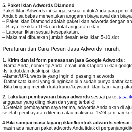
5. Paket Iklan Adwords Diamond
Paket Iklan Adwords ini sangat sesuai untuk Anda para pemil
Anda bisa bebas menentukan anggaran biaya awal dan biaya 
– Paket Iklan Diamond adalah paket iklan adwords dengan an
– Biaya fee iklan 10% dari total anggaran iklan.
– Laporan Iklan sesuai kesepakatan.
– Maksimal dibuatkan jumlah desain teks iklan 5-10 slot
Peraturan dan Cara Pesan Jasa Adwords murah:
1. Kirim dan isi form pemesanan jasa Google Adwords :
-Nama Anda, nomer tlp Anda, email untuk laporan iklan goog
-Isi judul,dan deskripsi iklan
-Alamat/URL website yang ingin di pasangin adwords
-Daftar kata kunci yang diinginkan bila sudah punya daftar ka
-Bila bingung memilih kata kunci/keyword iklan,kami yang aka
2. Lakukan pembayaran biaya adwords
sesuai paket
jasa i
anggaran yang diinginkan dan yang terbaik):
3.Setelah pembayaran saya terima, adwords Anda akan di ajuk
setelah pembayaran diterima atau maksimal 1×24 jam hari k
4.Bila sampai masa tayang iklan/kontrak adwords selesai
d
masih ada namun paket adwords Anda tidak di perpanjang/dit