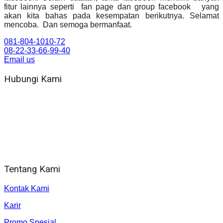
fitur lainnya seperti fan page dan group facebook yang
akan kita bahas pada kesempatan berikutnya. Selamat
mencoba. Dan semoga bermanfaat.
081-804-1010-72
08-22-33-66-99-40
Email us
Hubungi Kami
WA 081 804 1010 72 (24 Jam)
Jam Kerja Kantor : 08.00–17.00 WIB
Alamat kantor
Jl. Gorongan 6 199B Condong Catur Kec. Depok, Kabupaten
Sleman, Daerah Istimewa Yogyakarta 55281
Tentang Kami
Kontak Kami
Karir
Promo Spesial