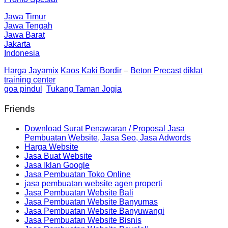
Jawa Timur
Jawa Tengah
Jawa Barat
Jakarta
Indonesia
Harga Jayamix
Kaos Kaki Bordir
–
Beton Precast
diklat
training center
goa pindul
Tukang Taman Jogja
Friends
Download Surat Penawaran / Proposal Jasa
Pembuatan Website, Jasa Seo, Jasa Adwords
Harga Website
Jasa Buat Website
Jasa Iklan Google
Jasa Pembuatan Toko Online
jasa pembuatan website agen properti
Jasa Pembuatan Website Bali
Jasa Pembuatan Website Banyumas
Jasa Pembuatan Website Banyuwangi
Jasa Pembuatan Website Bisnis