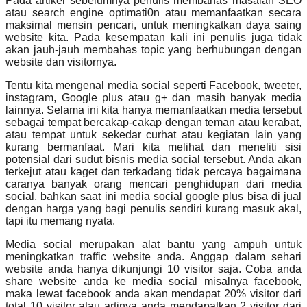
Pada artikel sebelumnya penulis membahas masalah SEO
atau search engine optimati0n atau memanfaatkan secara
maksimal mensin pencari, untuk meningkatkan daya saing
website kita. Pada kesempatan kali ini penulis juga tidak
akan jauh-jauh membahas topic yang berhubungan dengan
website dan visitornya.
Tentu kita mengenal media social seperti Facebook, tweeter,
instagram, Google plus atau g+ dan masih banyak media
lainnya. Selama ini kita hanya memanfaatkan media tersebut
sebagai tempat bercakap-cakap dengan teman atau kerabat,
atau tempat untuk sekedar curhat atau kegiatan lain yang
kurang bermanfaat. Mari kita melihat dan meneliti sisi
potensial dari sudut bisnis media social tersebut. Anda akan
terkejut atau kaget dan terkadang tidak percaya bagaimana
caranya banyak orang mencari penghidupan dari media
social, bahkan saat ini media social google plus bisa di jual
dengan harga yang bagi penulis sendiri kurang masuk akal,
tapi itu memang nyata.
Media social merupakan alat bantu yang ampuh untuk
meningkatkan traffic website anda. Anggap dalam sehari
website anda hanya dikunjungi 10 visitor saja. Coba anda
share website anda ke media social misalnya facebook,
maka lewat facebook anda akan mendapat 20% visitor dari
total 10 visitor atau artinya anda mendapatkan 2 visitor dari